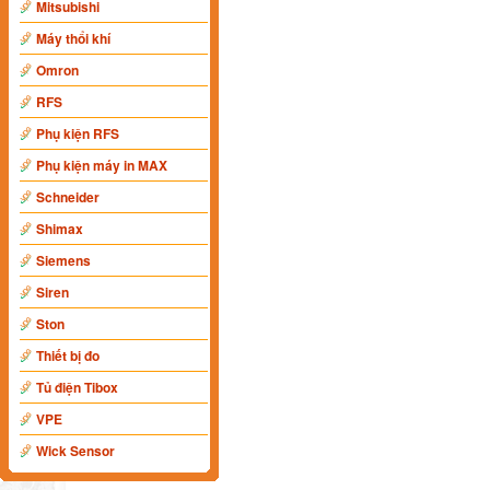
Mitsubishi
Máy thổi khí
Omron
RFS
Phụ kiện RFS
Phụ kiện máy in MAX
Schneider
Shimax
Siemens
Siren
Ston
Thiết bị đo
Tủ điện Tibox
VPE
Wick Sensor