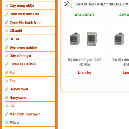
SẢN PHẨM
/
ANLY
/
DIGITAL TI
Cây nâng nhiệt
Cảm biến nhiệt độ
ASY-4DRGY
ASY-
Công tắc hành trình
Cikachi
DECA
Đèn công nghiệp
Dây rút nhựa
Bộ đặt thời gian ASY-
Bộ đặt thờ
Endress Hauser
4DRGY
4D
Liên hệ
Liê
Fuji
Fox
Honey Well
Hanyoung
LS
Màn hình Touchwin
Mikro