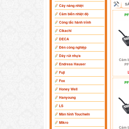
S
Cây nâng nhiệt
Cảm biến nhiệt độ
PF
Công tắc hành trình
Cikachi
DECA
Đèn công nghiệp
Dây rút nhựa
Cảm b
Endress Hauser
PF
Fuji
Fox
PF
Honey Well
Hanyoung
LS
Màn hình Touchwin
Mikro
Cảm b