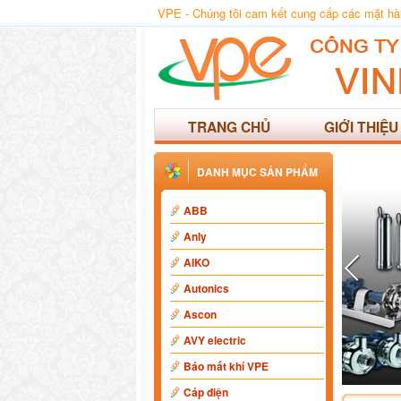
VPE - Chúng tôi cam kết cung cấp các mặt hàng
TRANG CHỦ
GIỚI THIỆU
DANH MỤC SẢN PHẨM
ABB
Anly
AIKO
Autonics
Ascon
AVY electric
Báo mất khí VPE
Cáp điện