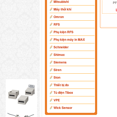
Mitsubishi
PF
Máy thổi khí
Omron
RFS
Phụ kiện RFS
Phụ kiện máy in MAX
Schneider
Shimax
Siemens
Siren
Ston
Thiết bị đo
Tủ điện Tibox
VPE
Wick Sensor