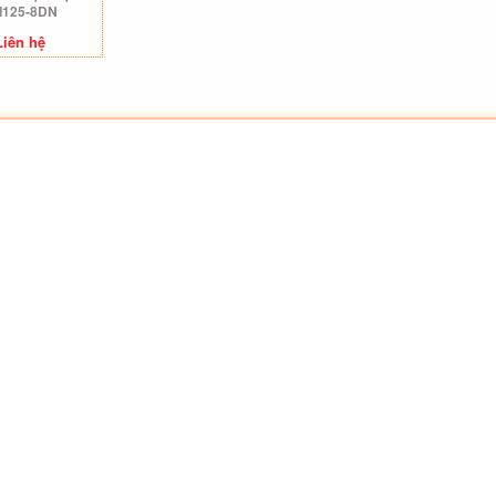
I125-8DN
Liên hệ