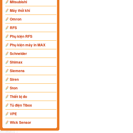
Mitsubishi
Máy thổi khí
Omron
RFS
Phụ kiện RFS
Phụ kiện máy in MAX
Schneider
Shimax
Siemens
Siren
Ston
Thiết bị đo
Tủ điện Tibox
VPE
Wick Sensor