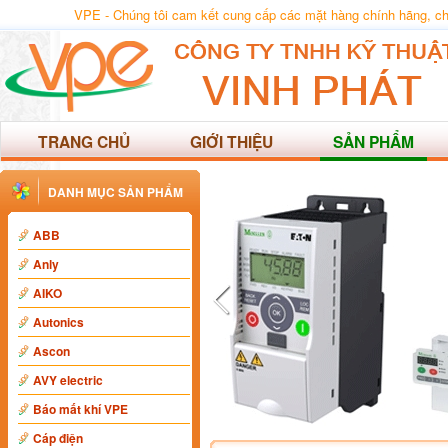
VPE - Chúng tôi cam kết cung cấp các mặt hàng chính hãng, chất
TRANG CHỦ
GIỚI THIỆU
SẢN PHẨM
DANH MỤC SẢN PHẨM
ABB
Anly
AIKO
Autonics
Ascon
AVY electric
Báo mất khí VPE
Cáp điện