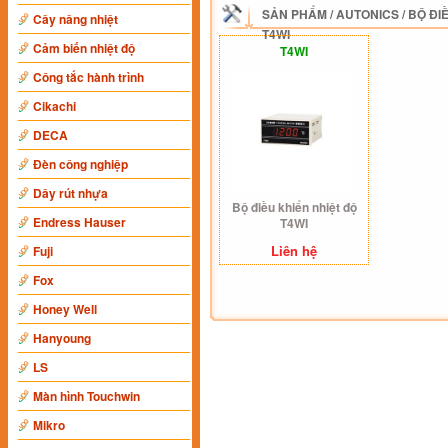
SẢN PHẨM
/
AUTONICS
/
BỘ ĐI
Cây nâng nhiệt
T4WI
Cảm biến nhiệt độ
T4WI
Công tắc hành trình
Cikachi
DECA
Đèn công nghiệp
Dây rút nhựa
Bộ điều khiển nhiệt độ
Endress Hauser
T4WI
Liên hệ
Fuji
Fox
Honey Well
Hanyoung
LS
Màn hình Touchwin
Mikro