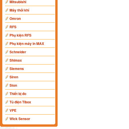
Mitsubishi
Máy thổi khí
Omron
RFS
Phụ kiện RFS
Phụ kiện máy in MAX
Schneider
Shimax
Siemens
Siren
Ston
Thiết bị đo
Tủ điện Tibox
VPE
Wick Sensor