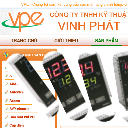
VPE - Chúng tôi cam kết cung cấp các mặt hàng chính hãng, chất
TRANG CHỦ
GIỚI THIỆU
SẢN PHẨM
DANH MỤC SẢN PHẨM
ABB
Anly
AIKO
Autonics
Ascon
AVY electric
Báo mất khí VPE
Cáp điện