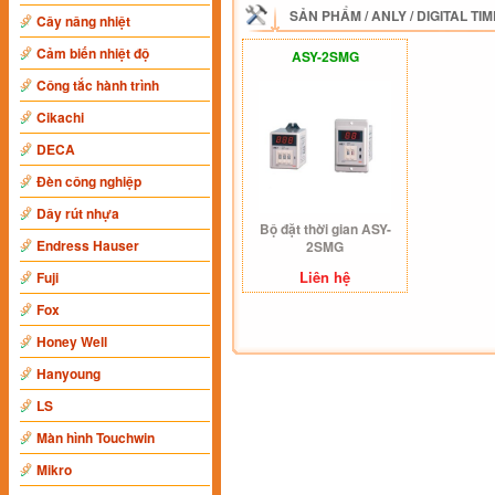
SẢN PHẨM
/
ANLY
/
DIGITAL TI
Cây nâng nhiệt
Cảm biến nhiệt độ
ASY-2SMG
Công tắc hành trình
Cikachi
DECA
Đèn công nghiệp
Dây rút nhựa
Bộ đặt thời gian ASY-
Endress Hauser
2SMG
Liên hệ
Fuji
Fox
Honey Well
Hanyoung
LS
Màn hình Touchwin
Mikro