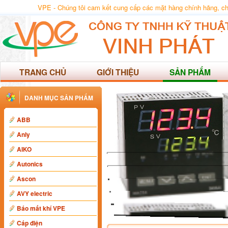
VPE - Chúng tôi cam kết cung cấp các mặt hàng chính hãng, chất
TRANG CHỦ
GIỚI THIỆU
SẢN PHẨM
DANH MỤC SẢN PHẨM
ABB
Anly
AIKO
Autonics
Ascon
AVY electric
Báo mất khí VPE
Cáp điện