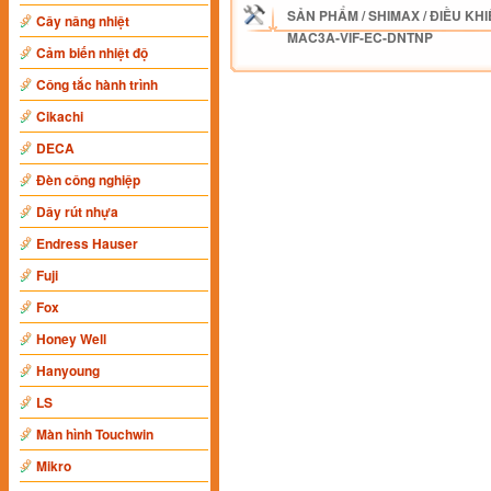
SẢN PHẨM
/
SHIMAX
/
ĐIỀU KHI
Cây nâng nhiệt
MAC3A-VIF-EC-DNTNP
Cảm biến nhiệt độ
Công tắc hành trình
Cikachi
DECA
Đèn công nghiệp
Dây rút nhựa
Endress Hauser
Fuji
Fox
Honey Well
Hanyoung
LS
Màn hình Touchwin
Mikro