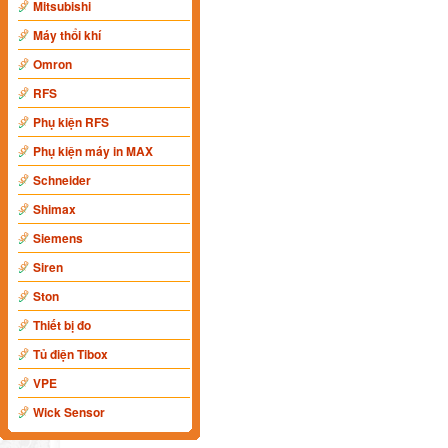
Mitsubishi
Máy thổi khí
Omron
RFS
Phụ kiện RFS
Phụ kiện máy in MAX
Schneider
Shimax
Siemens
Siren
Ston
Thiết bị đo
Tủ điện Tibox
VPE
Wick Sensor