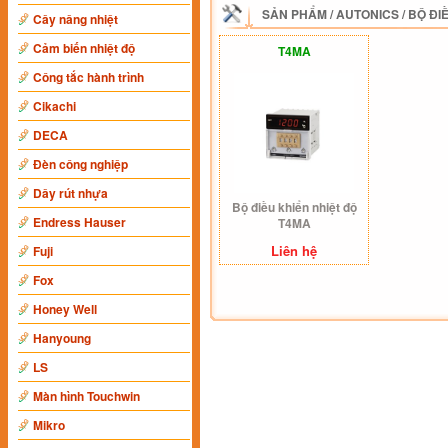
SẢN PHẨM
/
AUTONICS
/
BỘ ĐI
Cây nâng nhiệt
Cảm biến nhiệt độ
T4MA
Công tắc hành trình
Cikachi
DECA
Đèn công nghiệp
Dây rút nhựa
Bộ điều khiển nhiệt độ
Endress Hauser
T4MA
Liên hệ
Fuji
Fox
Honey Well
Hanyoung
LS
Màn hình Touchwin
Mikro