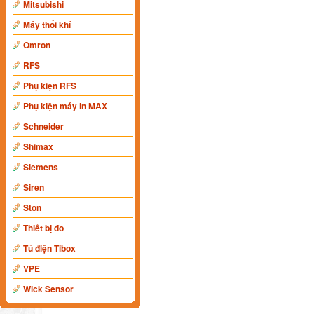
Mitsubishi
Máy thổi khí
Omron
RFS
Phụ kiện RFS
Phụ kiện máy in MAX
Schneider
Shimax
Siemens
Siren
Ston
Thiết bị đo
Tủ điện Tibox
VPE
Wick Sensor