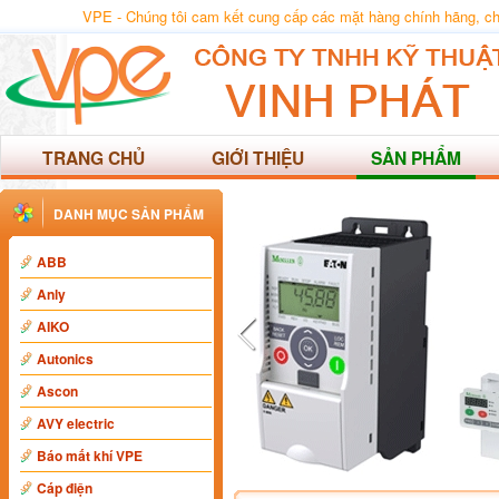
VPE - Chúng tôi cam kết cung cấp các mặt hàng chính hãng, chất
TRANG CHỦ
GIỚI THIỆU
SẢN PHẨM
DANH MỤC SẢN PHẨM
ABB
Anly
AIKO
Autonics
Ascon
AVY electric
Báo mất khí VPE
Cáp điện