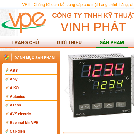
VPE - Chúng tôi cam kết cung cấp các mặt hàng chính hãng, chất
TRANG CHỦ
GIỚI THIỆU
SẢN PHẨM
DANH MỤC SẢN PHẨM
ABB
Anly
AIKO
Autonics
Ascon
AVY electric
Báo mất khí VPE
Cáp điện