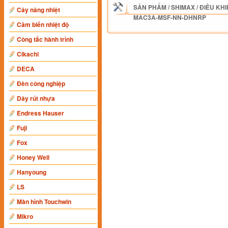
SẢN PHẨM
/
SHIMAX
/
ĐIỀU KHI
Cây nâng nhiệt
MAC3A-MSF-NN-DHNRP
Cảm biến nhiệt độ
Công tắc hành trình
Cikachi
DECA
Đèn công nghiệp
Dây rút nhựa
Endress Hauser
Fuji
Fox
Honey Well
Hanyoung
LS
Màn hình Touchwin
Mikro