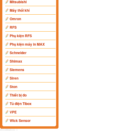
Mitsubishi
Máy thổi khí
Omron
RFS
Phụ kiện RFS
Phụ kiện máy in MAX
Schneider
Shimax
Siemens
Siren
Ston
Thiết bị đo
Tủ điện Tibox
VPE
Wick Sensor