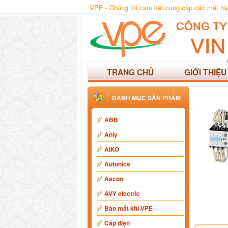
VPE - Chúng tôi cam kết cung cấp các mặt hàng
TRANG CHỦ
GIỚI THIỆU
DANH MỤC SẢN PHẨM
ABB
Anly
AIKO
Autonics
Ascon
AVY electric
Báo mất khí VPE
Cáp điện