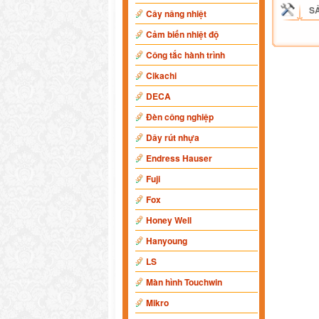
S
Cây nâng nhiệt
Cảm biến nhiệt độ
Công tắc hành trình
Cikachi
DECA
Đèn công nghiệp
Dây rút nhựa
Endress Hauser
Fuji
Fox
Honey Well
Hanyoung
LS
Màn hình Touchwin
Mikro