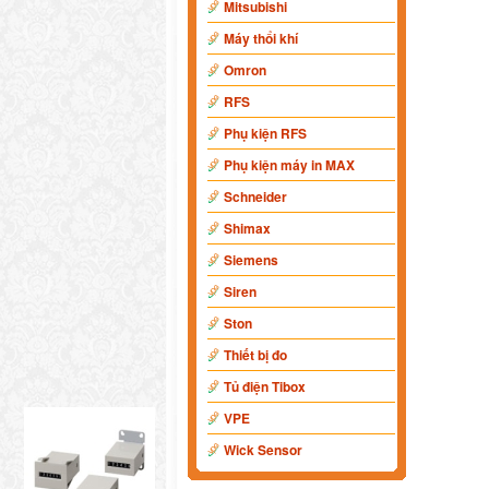
Mitsubishi
Máy thổi khí
Omron
RFS
Phụ kiện RFS
Phụ kiện máy in MAX
Schneider
Shimax
Siemens
Siren
Ston
Thiết bị đo
Tủ điện Tibox
VPE
Wick Sensor