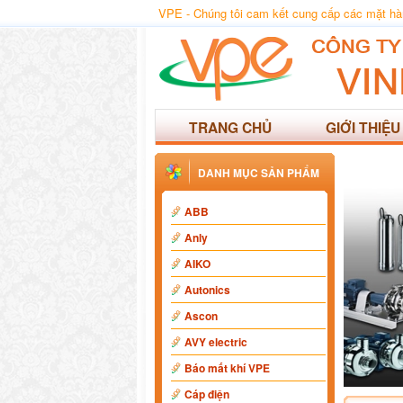
VPE - Chúng tôi cam kết cung cấp các mặt hàng
TRANG CHỦ
GIỚI THIỆU
DANH MỤC SẢN PHẨM
ABB
Anly
AIKO
Autonics
Ascon
AVY electric
Báo mất khí VPE
Cáp điện