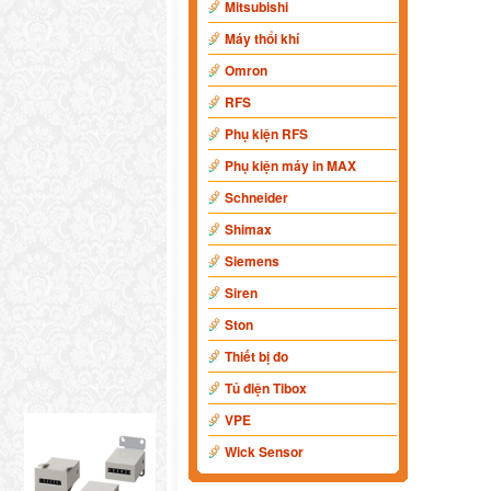
Mitsubishi
Máy thổi khí
Omron
RFS
Phụ kiện RFS
Phụ kiện máy in MAX
Schneider
Shimax
Siemens
Siren
Ston
Thiết bị đo
Tủ điện Tibox
VPE
Wick Sensor