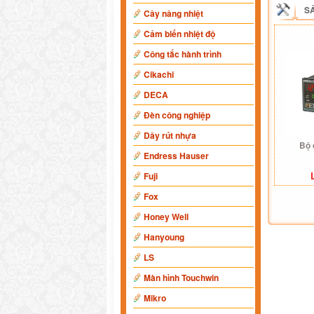
S
Cây nâng nhiệt
Cảm biến nhiệt độ
Công tắc hành trình
Cikachi
DECA
Đèn công nghiệp
Dây rút nhựa
Bộ
Endress Hauser
Fuji
Fox
Honey Well
Hanyoung
LS
Màn hình Touchwin
Mikro