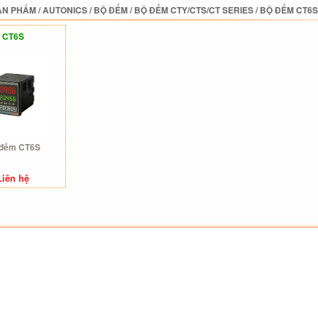
ẢN PHẨM
/
AUTONICS
/
BỘ ĐẾM
/
BỘ ĐẾM CTY/CTS/CT SERIES
/
BỘ ĐẾM CT6S
CT6S
 đếm CT6S
Liên hệ