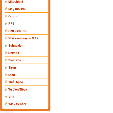
Mitsubishi
Máy thổi khí
Omron
RFS
Phụ kiện RFS
Phụ kiện máy in MAX
Schneider
Shimax
Siemens
Siren
Ston
Thiết bị đo
Tủ điện Tibox
VPE
Wick Sensor