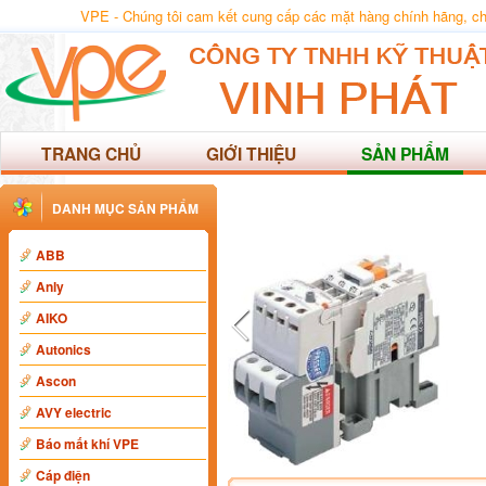
VPE - Chúng tôi cam kết cung cấp các mặt hàng chính hãng, chất
TRANG CHỦ
GIỚI THIỆU
SẢN PHẨM
DANH MỤC SẢN PHẨM
ABB
Anly
AIKO
Autonics
Ascon
AVY electric
Báo mất khí VPE
Cáp điện