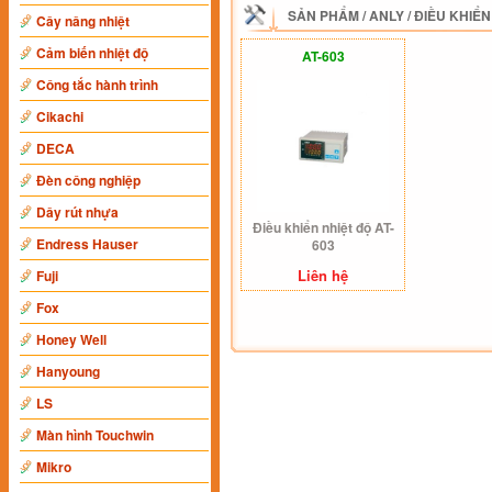
SẢN PHẨM
/
ANLY
/
ĐIỀU KHIỂN
Cây nâng nhiệt
Cảm biến nhiệt độ
AT-603
Công tắc hành trình
Cikachi
DECA
Đèn công nghiệp
Dây rút nhựa
Điều khiển nhiệt độ AT-
Endress Hauser
603
Liên hệ
Fuji
Fox
Honey Well
Hanyoung
LS
Màn hình Touchwin
Mikro