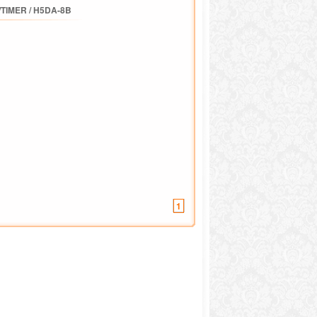
/TIMER
/
H5DA-8B
1