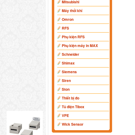
Mitsubishi
Máy thổi khí
Omron
RFS
Phụ kiện RFS
Phụ kiện máy in MAX
Schneider
Shimax
Siemens
Siren
Ston
Thiết bị đo
Tủ điện Tibox
VPE
Wick Sensor