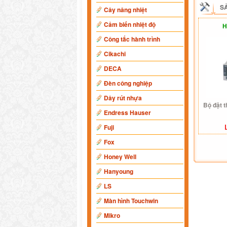
S
Cây nâng nhiệt
Cảm biến nhiệt độ
H
Công tắc hành trình
Cikachi
DECA
Đèn công nghiệp
Dây rút nhựa
Bộ đặt 
Endress Hauser
Fuji
Fox
Honey Well
Hanyoung
LS
Màn hình Touchwin
Mikro