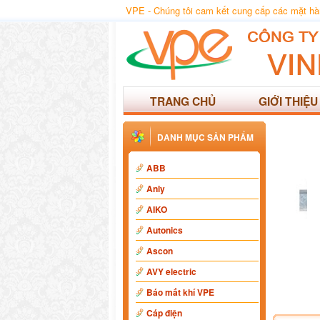
VPE - Chúng tôi cam kết cung cấp các mặt hàng
TRANG CHỦ
GIỚI THIỆU
DANH MỤC SẢN PHẨM
ABB
Anly
AIKO
Autonics
Ascon
AVY electric
Báo mất khí VPE
Cáp điện