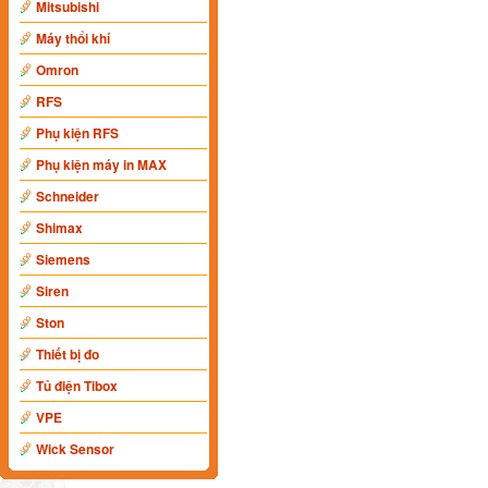
Mitsubishi
Máy thổi khí
Omron
RFS
Phụ kiện RFS
Phụ kiện máy in MAX
Schneider
Shimax
Siemens
Siren
Ston
Thiết bị đo
Tủ điện Tibox
VPE
Wick Sensor