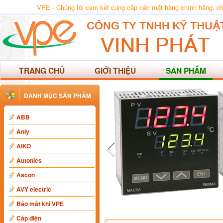
VPE - Chúng tôi cam kết cung cấp các mặt hàng chính hãng, chất
TRANG CHỦ
GIỚI THIỆU
SẢN PHẨM
DANH MỤC SẢN PHẨM
ABB
Anly
AIKO
Autonics
Ascon
AVY electric
Báo mất khí VPE
Cáp điện