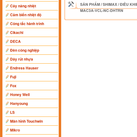
SẢN PHẨM
/
SHIMAX
/
ĐIỀU KHI
Cây nâng nhiệt
MAC3A-VCL-NC-DHTRN
Cảm biến nhiệt độ
Công tắc hành trình
Cikachi
DECA
Đèn công nghiệp
Dây rút nhựa
Endress Hauser
Fuji
Fox
Honey Well
Hanyoung
LS
Màn hình Touchwin
Mikro