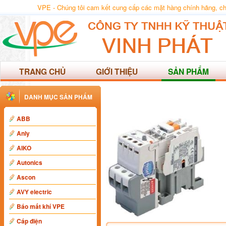
VPE - Chúng tôi cam kết cung cấp các mặt hàng chính hãng, chất
TRANG CHỦ
GIỚI THIỆU
SẢN PHẨM
DANH MỤC SẢN PHẨM
ABB
Anly
AIKO
Autonics
Ascon
AVY electric
Báo mất khí VPE
Cáp điện