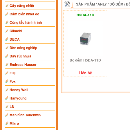
SẢN PHẨM
/
ANLY
/
BỘ ĐẾM
/
B
Cây nâng nhiệt
Cảm biến nhiệt độ
H5DA-11D
Công tắc hành trình
Cikachi
DECA
Đèn công nghiệp
Dây rút nhựa
Bộ đếm H5DA-11D
Endress Hauser
Liên hệ
Fuji
Fox
Honey Well
Hanyoung
LS
Màn hình Touchwin
Mikro