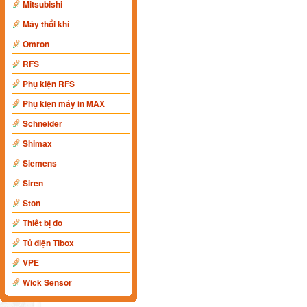
Mitsubishi
Máy thổi khí
Omron
RFS
Phụ kiện RFS
Phụ kiện máy in MAX
Schneider
Shimax
Siemens
Siren
Ston
Thiết bị đo
Tủ điện Tibox
VPE
Wick Sensor