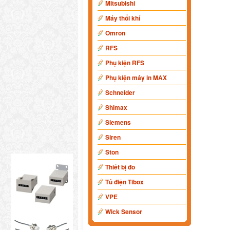
Mitsubishi
Máy thổi khí
Omron
RFS
Phụ kiện RFS
Phụ kiện máy in MAX
Schneider
Shimax
Siemens
Siren
Ston
Thiết bị đo
Tủ điện Tibox
VPE
Wick Sensor