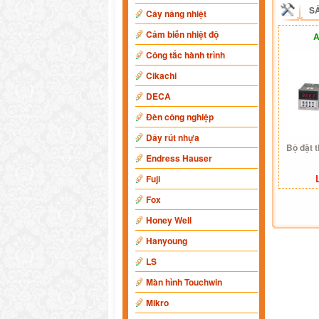
S
Cây nâng nhiệt
Cảm biến nhiệt độ
A
Công tắc hành trình
Cikachi
DECA
Đèn công nghiệp
Dây rút nhựa
Bộ đặt 
Endress Hauser
Fuji
Fox
Honey Well
Hanyoung
LS
Màn hình Touchwin
Mikro