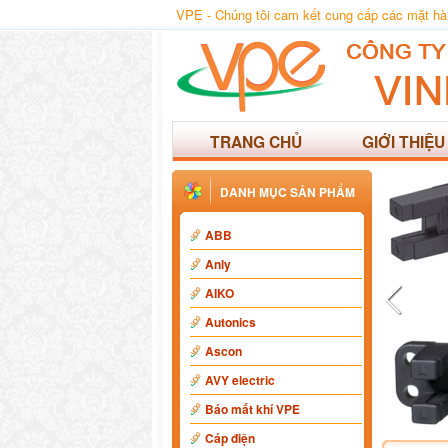
VPE - Chúng tôi cam kết cung cấp các mặt hàng
TRANG CHỦ
GIỚI THIỆU
DANH MỤC SẢN PHẨM
ABB
Anly
AIKO
Autonics
Ascon
AVY electric
Báo mất khí VPE
Cáp điện