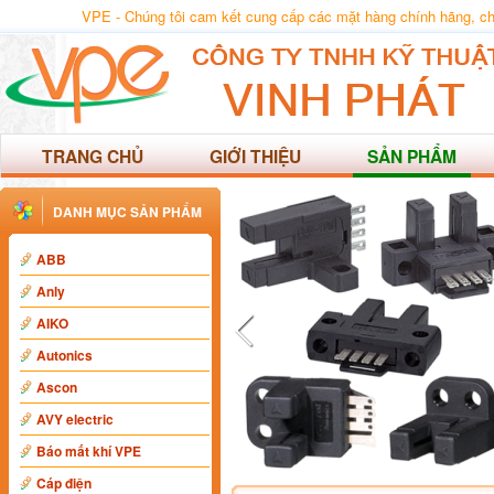
VPE - Chúng tôi cam kết cung cấp các mặt hàng chính hãng, chất
TRANG CHỦ
GIỚI THIỆU
SẢN PHẨM
DANH MỤC SẢN PHẨM
ABB
Anly
AIKO
Autonics
Ascon
AVY electric
Báo mất khí VPE
Cáp điện