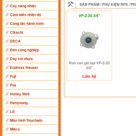
SẢN PHẨM
/
PHỤ KIỆN RFS
/
PH
Cây nâng nhiệt
Cảm biến nhiệt độ
VP-Z-20 3/4"
Công tắc hành trình
Cikachi
DECA
Đèn công nghiệp
Dây rút nhựa
Ron van giũ bụi VP-Z-20
Endress Hauser
3/4"
Liên hệ
Fuji
Fox
Honey Well
Hanyoung
LS
Màn hình Touchwin
Mikro