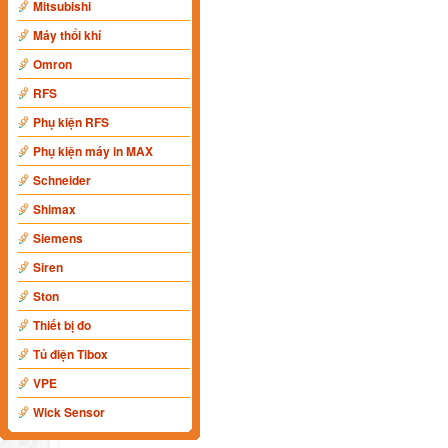
Mitsubishi
Máy thổi khí
Omron
RFS
Phụ kiện RFS
Phụ kiện máy in MAX
Schneider
Shimax
Siemens
Siren
Ston
Thiết bị đo
Tủ điện Tibox
VPE
Wick Sensor