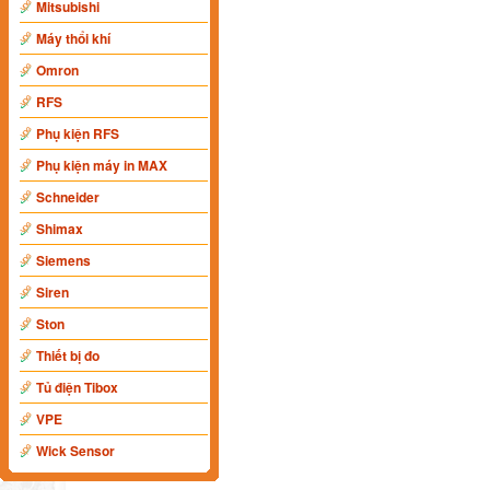
Mitsubishi
Máy thổi khí
Omron
RFS
Phụ kiện RFS
Phụ kiện máy in MAX
Schneider
Shimax
Siemens
Siren
Ston
Thiết bị đo
Tủ điện Tibox
VPE
Wick Sensor