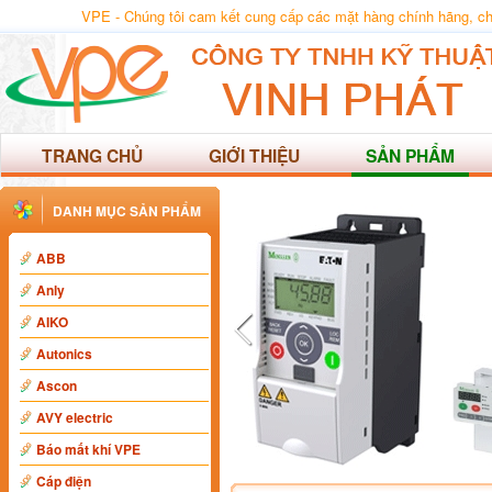
VPE - Chúng tôi cam kết cung cấp các mặt hàng chính hãng, chất
TRANG CHỦ
GIỚI THIỆU
SẢN PHẨM
DANH MỤC SẢN PHẨM
ABB
Anly
AIKO
Autonics
Ascon
AVY electric
Báo mất khí VPE
Cáp điện