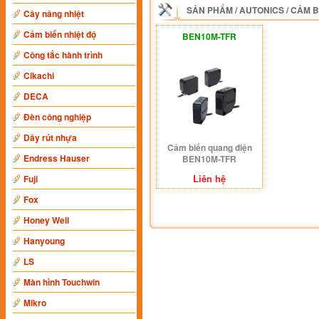
SẢN PHẨM
/
AUTONICS
/
CẢM B
Cây nâng nhiệt
Cảm biến nhiệt độ
BEN10M-TFR
Công tắc hành trình
Cikachi
DECA
Đèn công nghiệp
Dây rút nhựa
Cảm biến quang điện
Endress Hauser
BEN10M-TFR
Liên hệ
Fuji
Fox
Honey Well
Hanyoung
LS
Màn hình Touchwin
Mikro