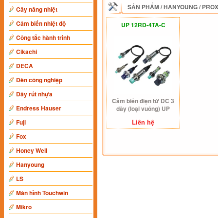
SẢN PHẨM
/
HANYOUNG
/
PROX
Cây nâng nhiệt
Cảm biến nhiệt độ
UP 12RD-4TA-C
Công tắc hành trình
Cikachi
DECA
Đèn công nghiệp
Dây rút nhựa
Cảm biến điện từ DC 3
Endress Hauser
dây (loại vuông) UP
12RD-4TA-C
Liên hệ
Fuji
Fox
Honey Well
Hanyoung
LS
Màn hình Touchwin
Mikro