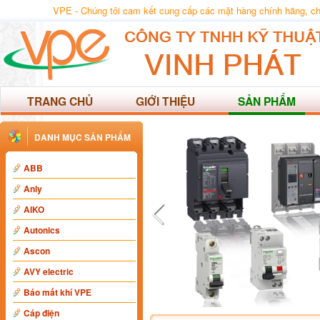
VPE - Chúng tôi cam kết cung cấp các mặt hàng chính hãng, chất
TRANG CHỦ
GIỚI THIỆU
SẢN PHẨM
DANH MỤC SẢN PHẨM
ABB
Anly
AIKO
Autonics
Ascon
AVY electric
Báo mất khí VPE
Cáp điện