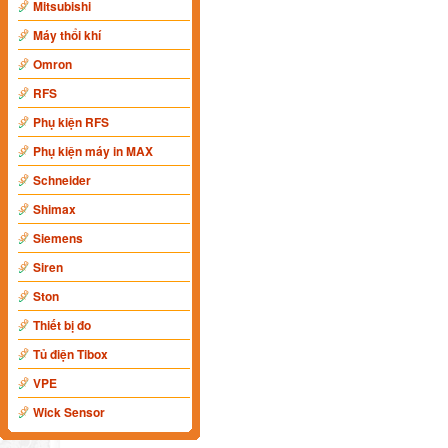
Mitsubishi
Máy thổi khí
Omron
RFS
Phụ kiện RFS
Phụ kiện máy in MAX
Schneider
Shimax
Siemens
Siren
Ston
Thiết bị đo
Tủ điện Tibox
VPE
Wick Sensor