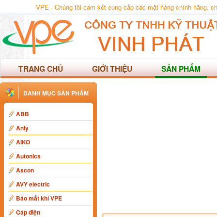
VPE - Chúng tôi cam kết cung cấp các mặt hàng chính hãng, chất
TRANG CHỦ
GIỚI THIỆU
SẢN PHẨM
DANH MỤC SẢN PHẨM
ABB
Anly
AIKO
Autonics
Ascon
AVY electric
Báo mất khí VPE
Cáp điện