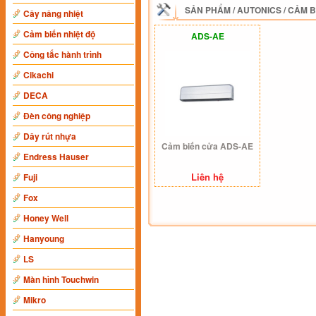
SẢN PHẨM
/
AUTONICS
/
CẢM B
Cây nâng nhiệt
Cảm biến nhiệt độ
ADS-AE
Công tắc hành trình
Cikachi
DECA
Đèn công nghiệp
Dây rút nhựa
Cảm biến cửa ADS-AE
Endress Hauser
Liên hệ
Fuji
Fox
Honey Well
Hanyoung
LS
Màn hình Touchwin
Mikro