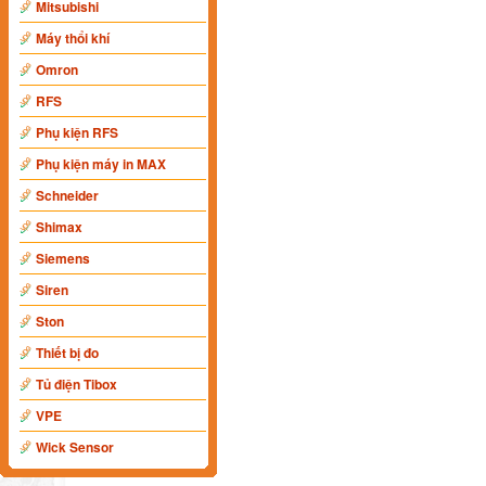
Mitsubishi
Máy thổi khí
Omron
RFS
Phụ kiện RFS
Phụ kiện máy in MAX
Schneider
Shimax
Siemens
Siren
Ston
Thiết bị đo
Tủ điện Tibox
VPE
Wick Sensor