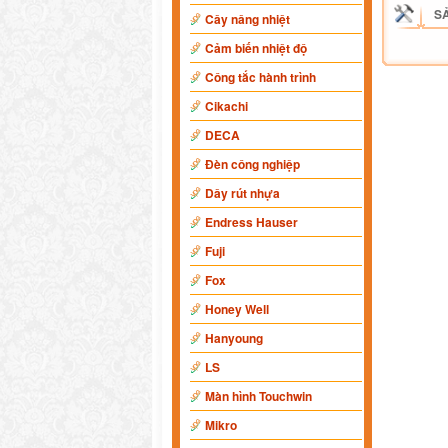
S
Cây nâng nhiệt
Cảm biến nhiệt độ
Công tắc hành trình
Cikachi
DECA
Đèn công nghiệp
Dây rút nhựa
Endress Hauser
Fuji
Fox
Honey Well
Hanyoung
LS
Màn hình Touchwin
Mikro