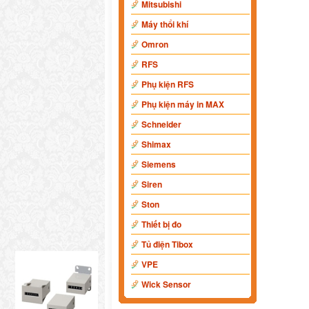
Mitsubishi
Máy thổi khí
Omron
RFS
Phụ kiện RFS
Phụ kiện máy in MAX
Schneider
Shimax
Siemens
Siren
Ston
Thiết bị đo
Tủ điện Tibox
VPE
Wick Sensor