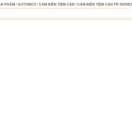
ẢN PHẨM
/
AUTONICS
/
CẢM BIẾN TIỆM CẬN
/
CẢM BIẾN TIỆM CẬN PR SERIE