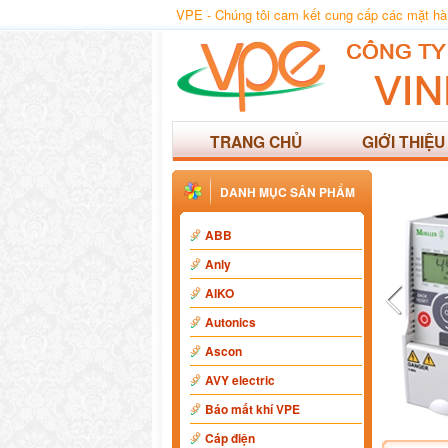
VPE - Chúng tôi cam kết cung cấp các mặt hàng
TRANG CHỦ
GIỚI THIỆU
DANH MỤC SẢN PHẨM
ABB
Anly
AIKO
Autonics
Ascon
AVY electric
Báo mất khí VPE
Cáp điện