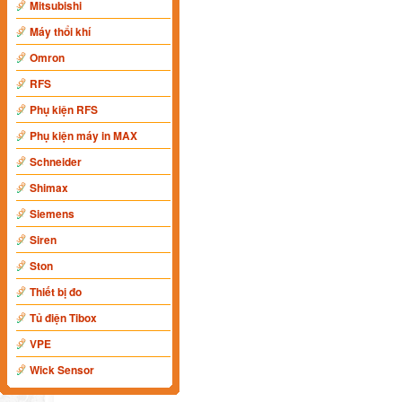
Mitsubishi
Máy thổi khí
Omron
RFS
Phụ kiện RFS
Phụ kiện máy in MAX
Schneider
Shimax
Siemens
Siren
Ston
Thiết bị đo
Tủ điện Tibox
VPE
Wick Sensor