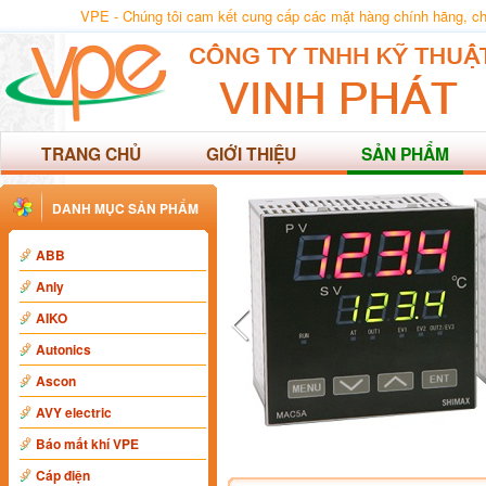
VPE - Chúng tôi cam kết cung cấp các mặt hàng chính hãng, chất
TRANG CHỦ
GIỚI THIỆU
SẢN PHẨM
DANH MỤC SẢN PHẨM
ABB
Anly
AIKO
Autonics
Ascon
AVY electric
Báo mất khí VPE
Cáp điện