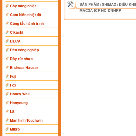
SẢN PHẨM
/
SHIMAX
/
ĐIỀU KHI
Cây nâng nhiệt
MAC3A-ICF-NC-DNNRP
Cảm biến nhiệt độ
Công tắc hành trình
Cikachi
DECA
Đèn công nghiệp
Dây rút nhựa
Endress Hauser
Fuji
Fox
Honey Well
Hanyoung
LS
Màn hình Touchwin
Mikro