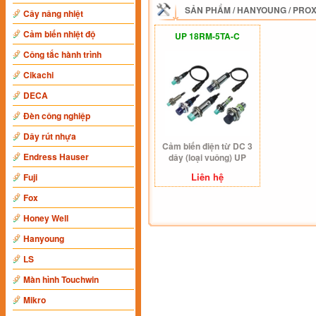
SẢN PHẨM
/
HANYOUNG
/
PROX
Cây nâng nhiệt
Cảm biến nhiệt độ
UP 18RM-5TA-C
Công tắc hành trình
Cikachi
DECA
Đèn công nghiệp
Dây rút nhựa
Cảm biến điện từ DC 3
Endress Hauser
dây (loại vuông) UP
18RM-5TA-C
Liên hệ
Fuji
Fox
Honey Well
Hanyoung
LS
Màn hình Touchwin
Mikro