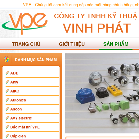
VPE - Chúng tôi cam kết cung cấp các mặt hàng chính hãng, chất
TRANG CHỦ
GIỚI THIỆU
SẢN PHẨM
DANH MỤC SẢN PHẨM
ABB
Anly
AIKO
Autonics
Ascon
AVY electric
Báo mất khí VPE
Cáp điện