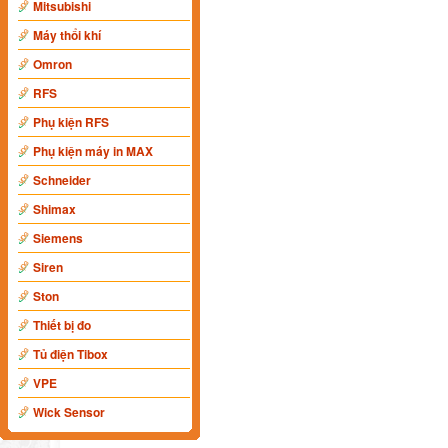
Mitsubishi
Máy thổi khí
Omron
RFS
Phụ kiện RFS
Phụ kiện máy in MAX
Schneider
Shimax
Siemens
Siren
Ston
Thiết bị đo
Tủ điện Tibox
VPE
Wick Sensor