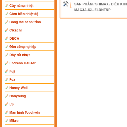
SẢN PHẨM
/
SHIMAX
/
ĐIỀU KHI
Cây nâng nhiệt
MAC3A-ICL-EI-DNTNP
Cảm biến nhiệt độ
Công tắc hành trình
Cikachi
DECA
Đèn công nghiệp
Dây rút nhựa
Endress Hauser
Fuji
Fox
Honey Well
Hanyoung
LS
Màn hình Touchwin
Mikro