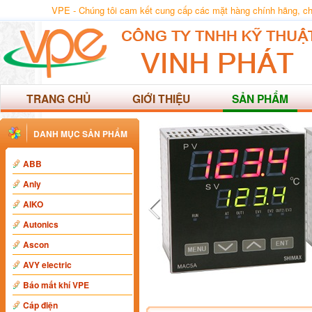
VPE - Chúng tôi cam kết cung cấp các mặt hàng chính hãng, chất
TRANG CHỦ
GIỚI THIỆU
SẢN PHẨM
DANH MỤC SẢN PHẨM
ABB
Anly
AIKO
Autonics
Ascon
AVY electric
Báo mất khí VPE
Cáp điện