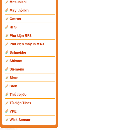
Mitsubishi
Máy thổi khí
Omron
RFS
Phụ kiện RFS
Phụ kiện máy in MAX
Schneider
Shimax
Siemens
Siren
Ston
Thiết bị đo
Tủ điện Tibox
VPE
Wick Sensor