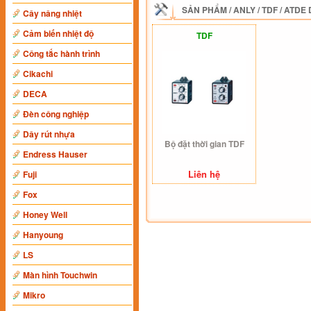
SẢN PHẨM
/
ANLY
/
TDF / ATDE
Cây nâng nhiệt
Cảm biến nhiệt độ
TDF
Công tắc hành trình
Cikachi
DECA
Đèn công nghiệp
Dây rút nhựa
Bộ đặt thời gian TDF
Endress Hauser
Liên hệ
Fuji
Fox
Honey Well
Hanyoung
LS
Màn hình Touchwin
Mikro