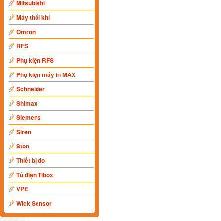
Mitsubishi
Máy thổi khí
Omron
RFS
Phụ kiện RFS
Phụ kiện máy in MAX
Schneider
Shimax
Siemens
Siren
Ston
Thiết bị đo
Tủ điện Tibox
VPE
Wick Sensor