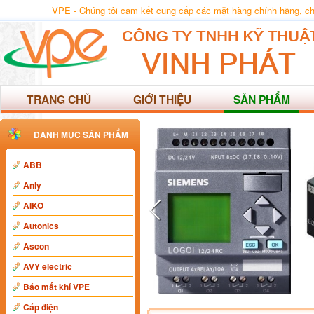
VPE - Chúng tôi cam kết cung cấp các mặt hàng chính hãng, chất
TRANG CHỦ
GIỚI THIỆU
SẢN PHẨM
DANH MỤC SẢN PHẨM
ABB
Anly
AIKO
Autonics
Ascon
AVY electric
Báo mất khí VPE
Cáp điện