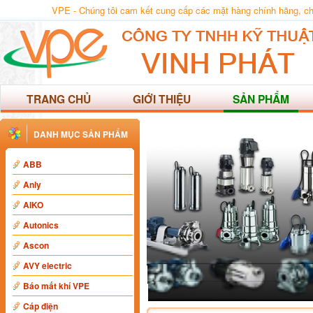
VPE - Chúng tôi cam kết cung cấp các mặt hàng chính hãng, chất
TRANG CHỦ
GIỚI THIỆU
SẢN PHẨM
DANH MỤC SẢN PHẨM
ABB
Anly
AIKO
Autonics
Ascon
AVY electric
Báo mất khí VPE
Cáp điện