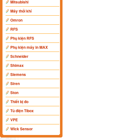
Mitsubishi
Máy thổi khí
Omron
RFS
Phụ kiện RFS
Phụ kiện máy in MAX
Schneider
Shimax
Siemens
Siren
Ston
Thiết bị đo
Tủ điện Tibox
VPE
Wick Sensor