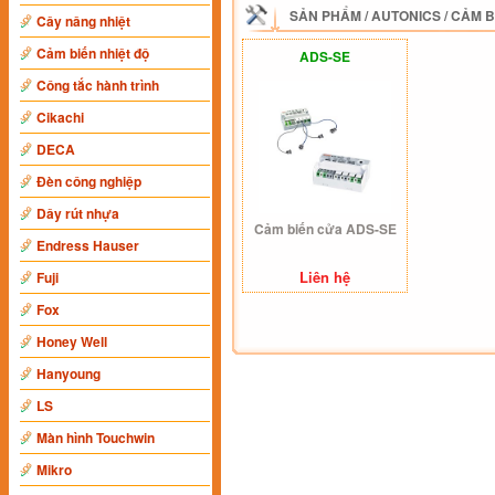
SẢN PHẨM
/
AUTONICS
/
CẢM B
Cây nâng nhiệt
Cảm biến nhiệt độ
ADS-SE
Công tắc hành trình
Cikachi
DECA
Đèn công nghiệp
Dây rút nhựa
Cảm biến cửa ADS-SE
Endress Hauser
Liên hệ
Fuji
Fox
Honey Well
Hanyoung
LS
Màn hình Touchwin
Mikro