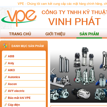
VPE - Chúng tôi cam kết cung cấp các mặt hàng chính hãng, chất
TRANG CHỦ
GIỚI THIỆU
SẢN PHẨM
DANH MỤC SẢN PHẨM
ABB
Anly
AIKO
Autonics
Ascon
AVY electric
Báo mất khí VPE
Cáp điện