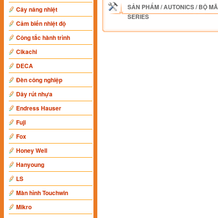
SẢN PHẨM
/
AUTONICS
/
BỘ MÃ
Cây nâng nhiệt
SERIES
Cảm biến nhiệt độ
Công tắc hành trình
Cikachi
DECA
Đèn công nghiệp
Dây rút nhựa
Endress Hauser
Fuji
Fox
Honey Well
Hanyoung
LS
Màn hình Touchwin
Mikro