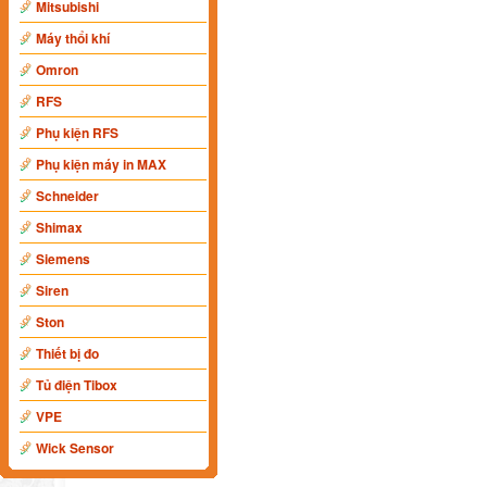
Mitsubishi
Máy thổi khí
Omron
RFS
Phụ kiện RFS
Phụ kiện máy in MAX
Schneider
Shimax
Siemens
Siren
Ston
Thiết bị đo
Tủ điện Tibox
VPE
Wick Sensor