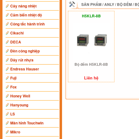
SẢN PHẨM
/
ANLY
/
BỘ ĐẾM
/
B
Cây nâng nhiệt
Cảm biến nhiệt độ
H5KLR-8B
Công tắc hành trình
Cikachi
DECA
Đèn công nghiệp
Dây rút nhựa
Bộ đếm H5KLR-8B
Endress Hauser
Liên hệ
Fuji
Fox
Honey Well
Hanyoung
LS
Màn hình Touchwin
Mikro