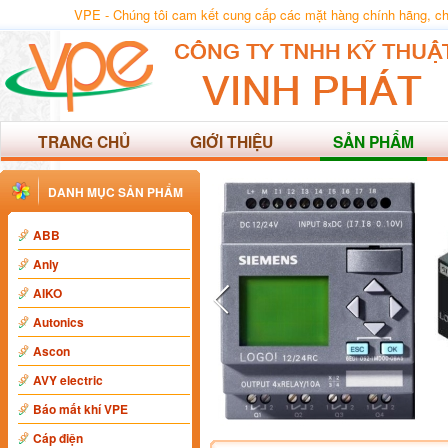
VPE - Chúng tôi cam kết cung cấp các mặt hàng chính hãng, chất
TRANG CHỦ
GIỚI THIỆU
SẢN PHẨM
DANH MỤC SẢN PHẨM
ABB
Anly
AIKO
Autonics
Ascon
AVY electric
Báo mất khí VPE
Cáp điện