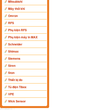
Mitsubishi
Máy thổi khí
Omron
RFS
Phụ kiện RFS
Phụ kiện máy in MAX
Schneider
Shimax
Siemens
Siren
Ston
Thiết bị đo
Tủ điện Tibox
VPE
Wick Sensor