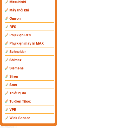
Mitsubishi
Máy thổi khí
Omron
RFS
Phụ kiện RFS
Phụ kiện máy in MAX
Schneider
Shimax
Siemens
Siren
Ston
Thiết bị đo
Tủ điện Tibox
VPE
Wick Sensor