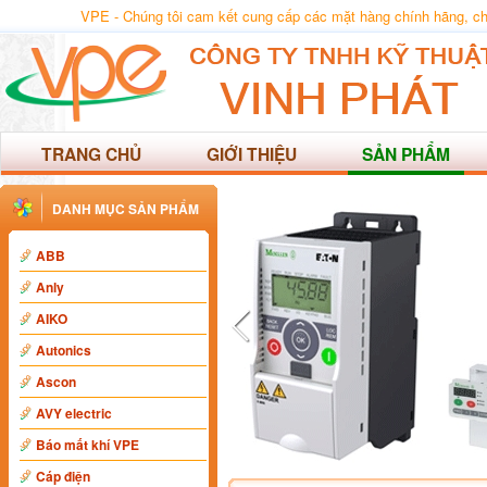
VPE - Chúng tôi cam kết cung cấp các mặt hàng chính hãng, chất
TRANG CHỦ
GIỚI THIỆU
SẢN PHẨM
DANH MỤC SẢN PHẨM
ABB
Anly
AIKO
Autonics
Ascon
AVY electric
Báo mất khí VPE
Cáp điện