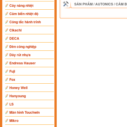
SẢN PHẨM
/
AUTONICS
/
CẢM B
Cây nâng nhiệt
Cảm biến nhiệt độ
Công tắc hành trình
Cikachi
DECA
Đèn công nghiệp
Dây rút nhựa
Endress Hauser
Fuji
Fox
Honey Well
Hanyoung
LS
Màn hình Touchwin
Mikro