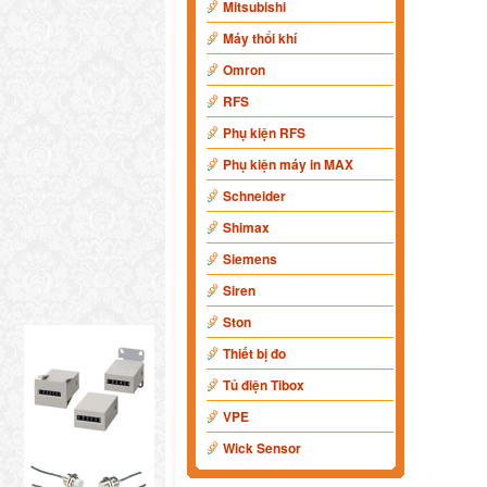
Mitsubishi
Máy thổi khí
Omron
RFS
Phụ kiện RFS
Phụ kiện máy in MAX
Schneider
Shimax
Siemens
Siren
Ston
Thiết bị đo
Tủ điện Tibox
VPE
Wick Sensor