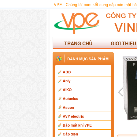
VPE - Chúng tôi cam kết cung cấp các mặt hàng
TRANG CHỦ
GIỚI THIỆU
DANH MỤC SẢN PHẨM
ABB
Anly
AIKO
Autonics
Ascon
AVY electric
Báo mất khí VPE
Cáp điện