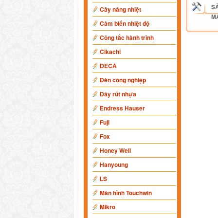
S
Cây nâng nhiệt
M
Cảm biến nhiệt độ
Công tắc hành trình
Cikachi
DECA
Đèn công nghiệp
Dây rút nhựa
Endress Hauser
Fuji
Fox
Honey Well
Hanyoung
LS
Màn hình Touchwin
Mikro