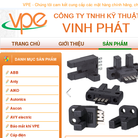
VPE - Chúng tôi cam kết cung cấp các mặt hàng chính hãng, chất
TRANG CHỦ
GIỚI THIỆU
SẢN PHẨM
DANH MỤC SẢN PHẨM
ABB
Anly
AIKO
Autonics
Ascon
AVY electric
Báo mất khí VPE
Cáp điện