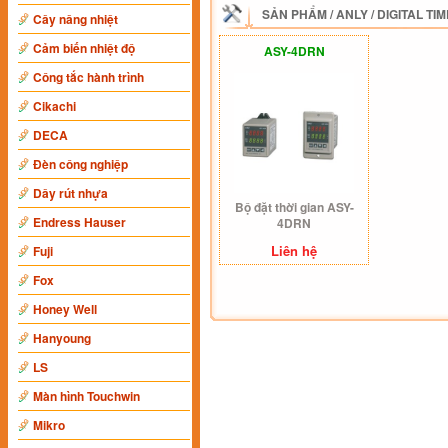
SẢN PHẨM
/
ANLY
/
DIGITAL TI
Cây nâng nhiệt
Cảm biến nhiệt độ
ASY-4DRN
Công tắc hành trình
Cikachi
DECA
Đèn công nghiệp
Dây rút nhựa
Bộ đặt thời gian ASY-
Endress Hauser
4DRN
Liên hệ
Fuji
Fox
Honey Well
Hanyoung
LS
Màn hình Touchwin
Mikro