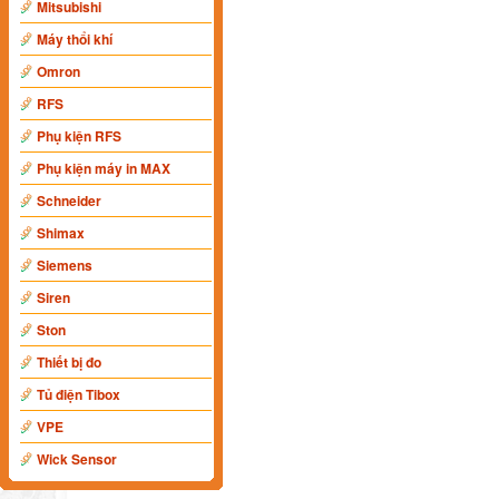
Mitsubishi
Máy thổi khí
Omron
RFS
Phụ kiện RFS
Phụ kiện máy in MAX
Schneider
Shimax
Siemens
Siren
Ston
Thiết bị đo
Tủ điện Tibox
VPE
Wick Sensor