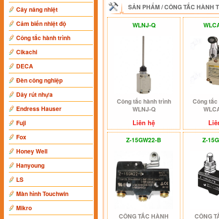
SẢN PHẨM
/
CÔNG TẮC HÀNH 
Cây nâng nhiệt
Cảm biến nhiệt độ
WLNJ-Q
WLCA
Công tắc hành trình
Cikachi
DECA
Đèn công nghiệp
Dây rút nhựa
Công tắc hành trình
Công tắc 
Endress Hauser
WLNJ-Q
WLCA
Liên hệ
Liê
Fuji
Fox
Z-15GW22-B
Z-15
Honey Well
Hanyoung
LS
Màn hình Touchwin
Mikro
CÔNG TẮC HÀNH
CÔNG T