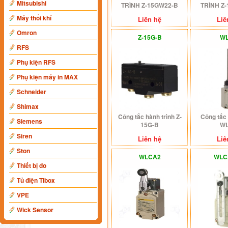
Mitsubishi
TRÌNH Z-15GW22-B
TRÌNH Z
Máy thổi khí
Liên hệ
Liê
Omron
Z-15G-B
W
RFS
Phụ kiện RFS
Phụ kiện máy in MAX
Schneider
Shimax
Công tắc hành trình Z-
Công tắc 
Siemens
15G-B
W
Siren
Liên hệ
Liê
Ston
WLCA2
WLC
Thiết bị đo
Tủ điện Tibox
VPE
Wick Sensor