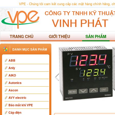
VPE - Chúng tôi cam kết cung cấp các mặt hàng chính hãng, chất
TRANG CHỦ
GIỚI THIỆU
SẢN PHẨM
DANH MỤC SẢN PHẨM
ABB
Anly
AIKO
Autonics
Ascon
AVY electric
Báo mất khí VPE
Cáp điện