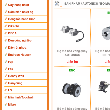
SẢN PHẨM
/
AUTONICS
/
BỘ MÃ
Cây nâng nhiệt
Cảm biến nhiệt độ
E
Công tắc hành trình
Cikachi
DECA
Đèn công nghiệp
Dây rút nhựa
Bộ mã hóa vòng quay
Bộ mã hóa
Endress Hauser
AUTONICS
ENP 
Liên hệ
Liê
Fuji
Fox
ENC
E
Honey Well
Hanyoung
LS
Màn hình Touchwin
Mikro
Bộ mã hóa vòng quay
Bộ mã hóa