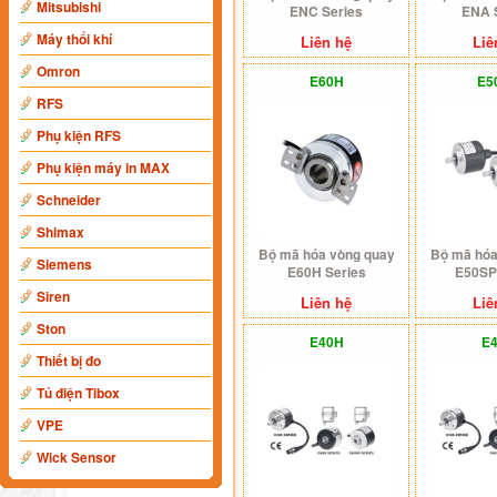
Mitsubishi
ENC Series
ENA 
Máy thổi khí
Liên hệ
Liê
Omron
E60H
E5
RFS
Phụ kiện RFS
Phụ kiện máy in MAX
Schneider
Shimax
Bộ mã hóa vòng quay
Bộ mã hóa
Siemens
E60H Series
E50SP
Siren
Liên hệ
Liê
Ston
E40H
E
Thiết bị đo
Tủ điện Tibox
VPE
Wick Sensor