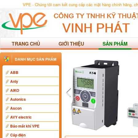
VPE - Chúng tôi cam kết cung cấp các mặt hàng chính hãng, chất
TRANG CHỦ
GIỚI THIỆU
SẢN PHẨM
DANH MỤC SẢN PHẨM
ABB
Anly
AIKO
Autonics
Ascon
AVY electric
Báo mất khí VPE
Cáp điện