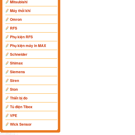
Mitsubishi
Máy thổi khí
Omron
RFS
Phụ kiện RFS
Phụ kiện máy in MAX
Schneider
Shimax
Siemens
Siren
Ston
Thiết bị đo
Tủ điện Tibox
VPE
Wick Sensor