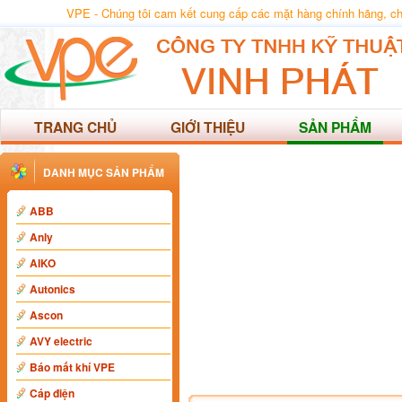
VPE - Chúng tôi cam kết cung cấp các mặt hàng chính hãng, chất
TRANG CHỦ
GIỚI THIỆU
SẢN PHẨM
DANH MỤC SẢN PHẨM
ABB
Anly
AIKO
Autonics
Ascon
AVY electric
Báo mất khí VPE
Cáp điện