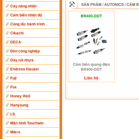
SẢN PHẨM
/
AUTONICS
/
CẢM B
Cây nâng nhiệt
Cảm biến nhiệt độ
BR400-DDT
Công tắc hành trình
Cikachi
DECA
Đèn công nghiệp
Dây rút nhựa
Cảm biến quang điện
Endress Hauser
BR400-DDT
Liên hệ
Fuji
Fox
Honey Well
Hanyoung
LS
Màn hình Touchwin
Mikro