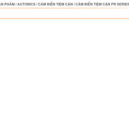
ẢN PHẨM
/
AUTONICS
/
CẢM BIẾN TIỆM CẬN
/
CẢM BIẾN TIỆM CẬN PR SERIE