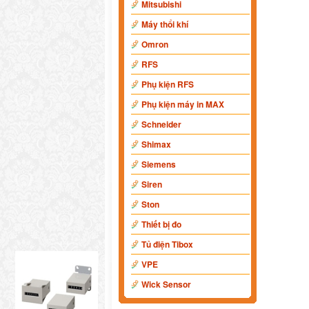
Mitsubishi
Máy thổi khí
Omron
RFS
Phụ kiện RFS
Phụ kiện máy in MAX
Schneider
Shimax
Siemens
Siren
Ston
Thiết bị đo
Tủ điện Tibox
VPE
Wick Sensor