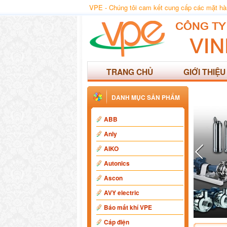
VPE - Chúng tôi cam kết cung cấp các mặt hàng
TRANG CHỦ
GIỚI THIỆU
DANH MỤC SẢN PHẨM
ABB
Anly
AIKO
Autonics
Ascon
AVY electric
Báo mất khí VPE
Cáp điện