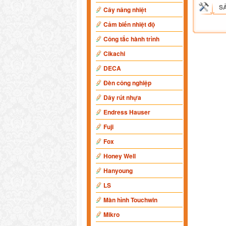
S
Cây nâng nhiệt
Cảm biến nhiệt độ
Công tắc hành trình
Cikachi
DECA
Đèn công nghiệp
Dây rút nhựa
Endress Hauser
Fuji
Fox
Honey Well
Hanyoung
LS
Màn hình Touchwin
Mikro