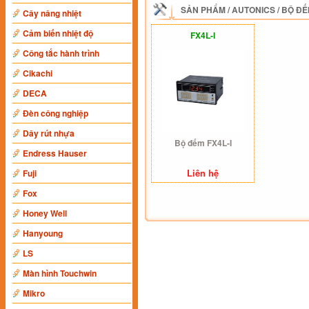
SẢN PHẨM
/
AUTONICS
/
BỘ ĐẾ
Cây nâng nhiệt
Cảm biến nhiệt độ
FX4L-I
Công tắc hành trình
Cikachi
DECA
Đèn công nghiệp
Dây rút nhựa
Bộ đếm FX4L-I
Endress Hauser
Liên hệ
Fuji
Fox
Honey Well
Hanyoung
LS
Màn hình Touchwin
Mikro