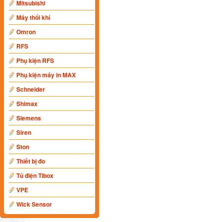
Mitsubishi
Máy thổi khí
Omron
RFS
Phụ kiện RFS
Phụ kiện máy in MAX
Schneider
Shimax
Siemens
Siren
Ston
Thiết bị đo
Tủ điện Tibox
VPE
Wick Sensor