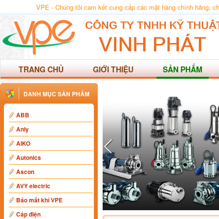
VPE - Chúng tôi cam kết cung cấp các mặt hàng chính hãng, chất
TRANG CHỦ
GIỚI THIỆU
SẢN PHẨM
DANH MỤC SẢN PHẨM
ABB
Anly
AIKO
Autonics
Ascon
AVY electric
Báo mất khí VPE
Cáp điện