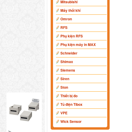
Mitsubishi
Máy thổi khí
Omron
RFS
Phụ kiện RFS
Phụ kiện máy in MAX
Schneider
Shimax
Siemens
Siren
Ston
Thiết bị đo
Tủ điện Tibox
VPE
Wick Sensor