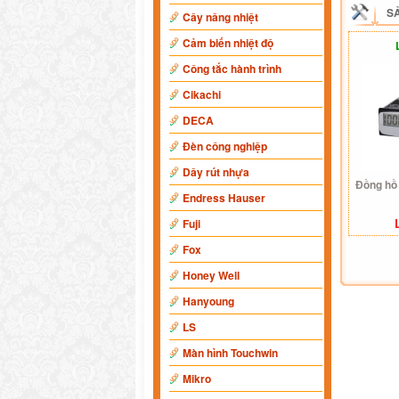
S
Cây nâng nhiệt
Cảm biến nhiệt độ
Công tắc hành trình
Cikachi
DECA
Đèn công nghiệp
Dây rút nhựa
Đồng hồ
Endress Hauser
Fuji
Fox
Honey Well
Hanyoung
LS
Màn hình Touchwin
Mikro