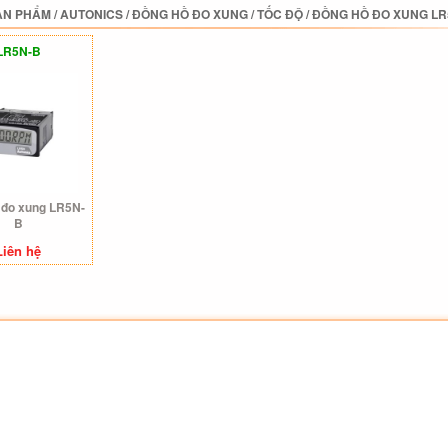
ẢN PHẨM
/
AUTONICS
/
ĐỒNG HỒ ĐO XUNG / TỐC ĐỘ
/
ĐỒNG HỒ ĐO XUNG LR
LR5N-B
 đo xung LR5N-
B
Liên hệ