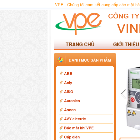
VPE - Chúng tôi cam kết cung cấp các mặt hàng
TRANG CHỦ
GIỚI THIỆU
DANH MỤC SẢN PHẨM
ABB
Anly
AIKO
Autonics
Ascon
AVY electric
Báo mất khí VPE
Cáp điện