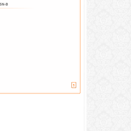
5N-B
1