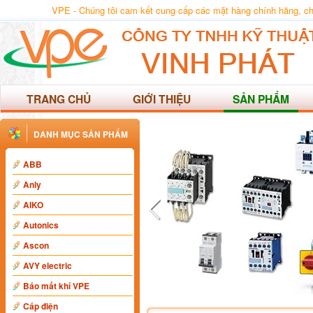
VPE - Chúng tôi cam kết cung cấp các mặt hàng chính hãng, chất
TRANG CHỦ
GIỚI THIỆU
SẢN PHẨM
DANH MỤC SẢN PHẨM
ABB
Anly
AIKO
Autonics
Ascon
AVY electric
Báo mất khí VPE
Cáp điện