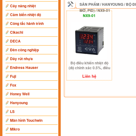
SẢN PHẨM
/
HANYOUNG
/
BỘ Đ
Cây nâng nhiệt
MỜ, PID)
/
NX9-01
Cảm biến nhiệt độ
NX9-01
Công tắc hành trình
Cikachi
DECA
Đèn công nghiệp
Dây rút nhựa
Bộ điều khiển nhiệt độ
Endress Hauser
(độ chính xác 0.5%, điều
khiển mờ, PID) NX9-01
Liên hệ
Fuji
Fox
Honey Well
Hanyoung
LS
Màn hình Touchwin
Mikro