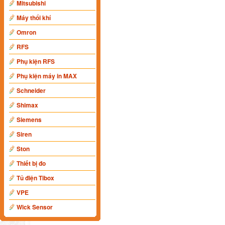
Mitsubishi
Máy thổi khí
Omron
RFS
Phụ kiện RFS
Phụ kiện máy in MAX
Schneider
Shimax
Siemens
Siren
Ston
Thiết bị đo
Tủ điện Tibox
VPE
Wick Sensor