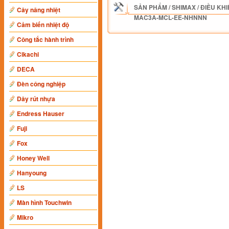
SẢN PHẨM
/
SHIMAX
/
ĐIỀU KHI
Cây nâng nhiệt
MAC3A-MCL-EE-NHNNN
Cảm biến nhiệt độ
Công tắc hành trình
Cikachi
DECA
Đèn công nghiệp
Dây rút nhựa
Endress Hauser
Fuji
Fox
Honey Well
Hanyoung
LS
Màn hình Touchwin
Mikro