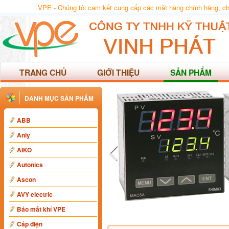
VPE - Chúng tôi cam kết cung cấp các mặt hàng chính hãng, chất
TRANG CHỦ
GIỚI THIỆU
SẢN PHẨM
DANH MỤC SẢN PHẨM
ABB
Anly
AIKO
Autonics
Ascon
AVY electric
Báo mất khí VPE
Cáp điện