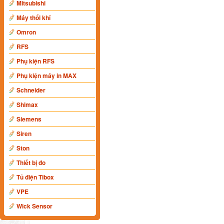
Mitsubishi
Máy thổi khí
Omron
RFS
Phụ kiện RFS
Phụ kiện máy in MAX
Schneider
Shimax
Siemens
Siren
Ston
Thiết bị đo
Tủ điện Tibox
VPE
Wick Sensor