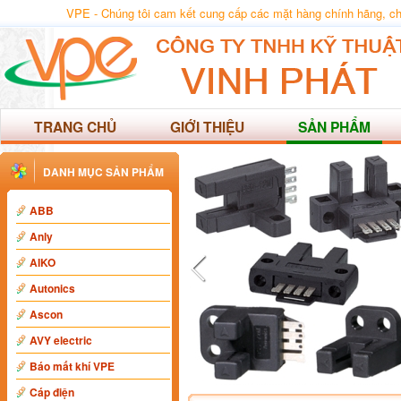
VPE - Chúng tôi cam kết cung cấp các mặt hàng chính hãng, chất
TRANG CHỦ
GIỚI THIỆU
SẢN PHẨM
DANH MỤC SẢN PHẨM
ABB
Anly
AIKO
Autonics
Ascon
AVY electric
Báo mất khí VPE
Cáp điện