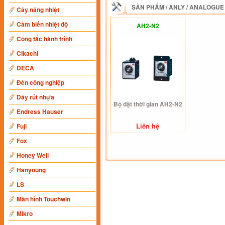
SẢN PHẨM
/
ANLY
/
ANALOGUE
Cây nâng nhiệt
Cảm biến nhiệt độ
AH2-N2
Công tắc hành trình
Cikachi
DECA
Đèn công nghiệp
Dây rút nhựa
Bộ đặt thời gian AH2-N2
Endress Hauser
Liên hệ
Fuji
Fox
Honey Well
Hanyoung
LS
Màn hình Touchwin
Mikro