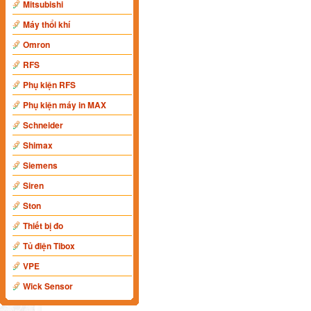
Mitsubishi
Máy thổi khí
Omron
RFS
Phụ kiện RFS
Phụ kiện máy in MAX
Schneider
Shimax
Siemens
Siren
Ston
Thiết bị đo
Tủ điện Tibox
VPE
Wick Sensor