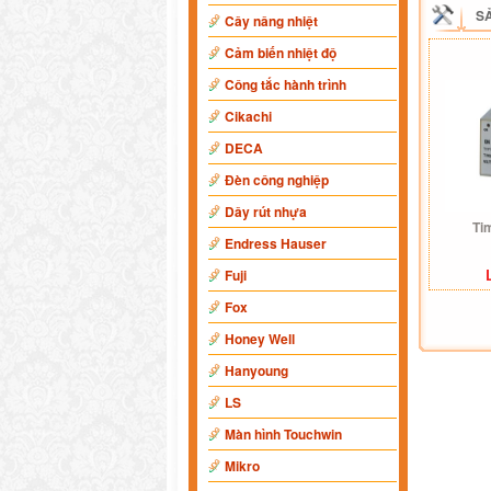
S
Cây nâng nhiệt
Cảm biến nhiệt độ
Công tắc hành trình
Cikachi
DECA
Đèn công nghiệp
Dây rút nhựa
Ti
Endress Hauser
Fuji
Fox
Honey Well
Hanyoung
LS
Màn hình Touchwin
Mikro