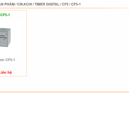
ẢN PHẨM
/
CIKACHI
/
TIMER DIGITAL
/
CF3
/
CF3-1
CF3-1
mer CF3-1
Liên hệ