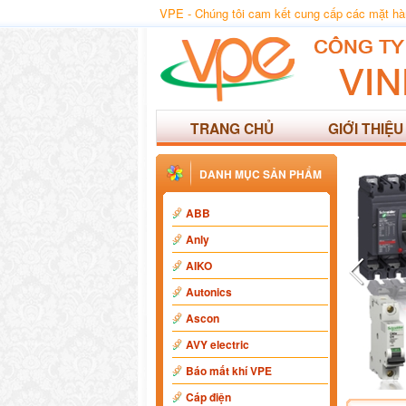
VPE - Chúng tôi cam kết cung cấp các mặt hàng
TRANG CHỦ
GIỚI THIỆU
DANH MỤC SẢN PHẨM
ABB
Anly
AIKO
Autonics
Ascon
AVY electric
Báo mất khí VPE
Cáp điện