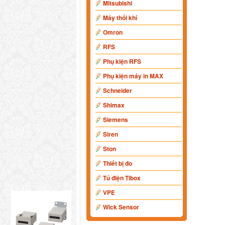
Mitsubishi
Máy thổi khí
Omron
RFS
Phụ kiện RFS
Phụ kiện máy in MAX
Schneider
Shimax
Siemens
Siren
Ston
Thiết bị đo
Tủ điện Tibox
VPE
Wick Sensor