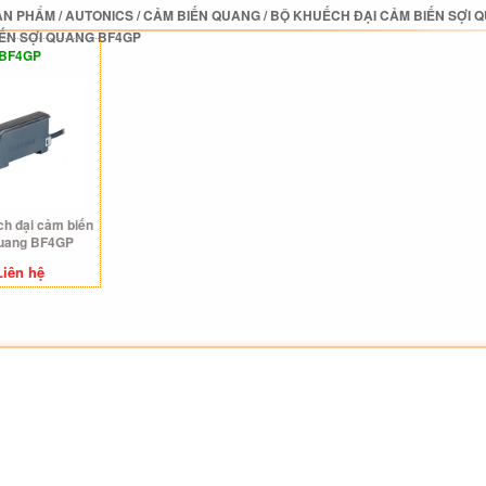
ẢN PHẨM
/
AUTONICS
/
CẢM BIẾN QUANG
/
BỘ KHUẾCH ĐẠI CẢM BIẾN SỢI 
IẾN SỢI QUANG BF4GP
BF4GP
h đại cảm biến
quang BF4GP
Liên hệ