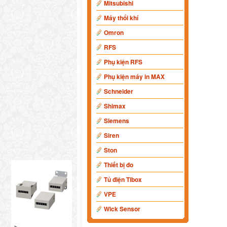
Mitsubishi
Máy thổi khí
Omron
RFS
Phụ kiện RFS
Phụ kiện máy in MAX
Schneider
Shimax
Siemens
Siren
Ston
Thiết bị đo
Tủ điện Tibox
VPE
Wick Sensor