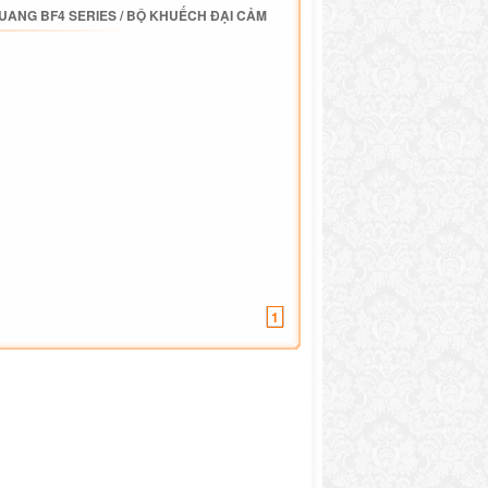
QUANG BF4 SERIES
/
BỘ KHUẾCH ĐẠI CẢM
1