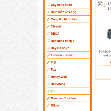
S
Cây nâng nhiệt
B
Cảm biến nhiệt độ
Công tắc hành trình
Cikachi
DECA
Đèn công nghiệp
Dây rút nhựa
Bộ khuếc
Endress Hauser
sợi 
Fuji
Fox
Honey Well
Hanyoung
LS
Màn hình Touchwin
Mikro