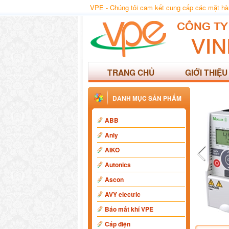
VPE - Chúng tôi cam kết cung cấp các mặt hàng
TRANG CHỦ
GIỚI THIỆU
DANH MỤC SẢN PHẨM
ABB
Anly
AIKO
Autonics
Ascon
AVY electric
Báo mất khí VPE
Cáp điện