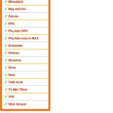
Mitsubishi
Máy thổi khí
Omron
RFS
Phụ kiện RFS
Phụ kiện máy in MAX
Schneider
Shimax
Siemens
Siren
Ston
Thiết bị đo
Tủ điện Tibox
VPE
Wick Sensor