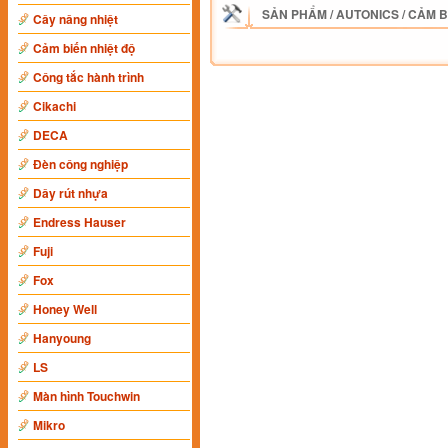
SẢN PHẨM
/
AUTONICS
/
CẢM B
Cây nâng nhiệt
Cảm biến nhiệt độ
Công tắc hành trình
Cikachi
DECA
Đèn công nghiệp
Dây rút nhựa
Endress Hauser
Fuji
Fox
Honey Well
Hanyoung
LS
Màn hình Touchwin
Mikro