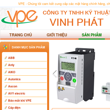
VPE - Chúng tôi cam kết cung cấp các mặt hàng chính hãng, chất
TRANG CHỦ
GIỚI THIỆU
SẢN PHẨM
DANH MỤC SẢN PHẨM
ABB
Anly
AIKO
Autonics
Ascon
AVY electric
Báo mất khí VPE
Cáp điện