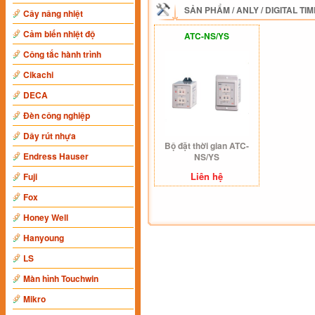
SẢN PHẨM
/
ANLY
/
DIGITAL TI
Cây nâng nhiệt
Cảm biến nhiệt độ
ATC-NS/YS
Công tắc hành trình
Cikachi
DECA
Đèn công nghiệp
Dây rút nhựa
Bộ đặt thời gian ATC-
Endress Hauser
NS/YS
Liên hệ
Fuji
Fox
Honey Well
Hanyoung
LS
Màn hình Touchwin
Mikro