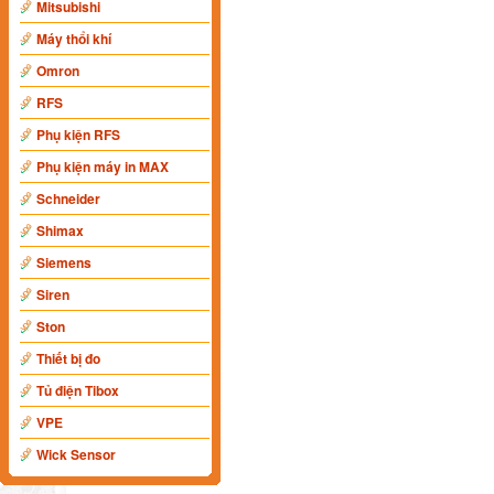
Mitsubishi
Máy thổi khí
Omron
RFS
Phụ kiện RFS
Phụ kiện máy in MAX
Schneider
Shimax
Siemens
Siren
Ston
Thiết bị đo
Tủ điện Tibox
VPE
Wick Sensor