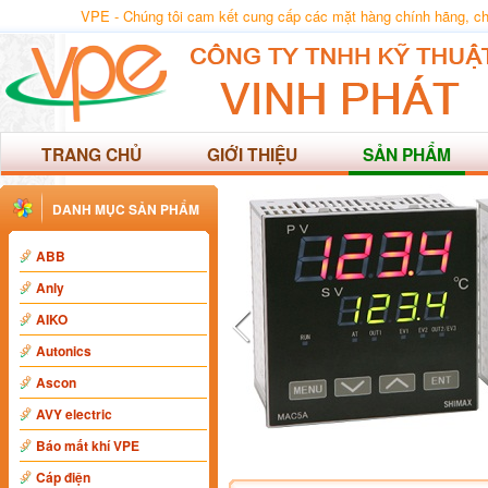
VPE - Chúng tôi cam kết cung cấp các mặt hàng chính hãng, chất
TRANG CHỦ
GIỚI THIỆU
SẢN PHẨM
DANH MỤC SẢN PHẨM
ABB
Anly
AIKO
Autonics
Ascon
AVY electric
Báo mất khí VPE
Cáp điện