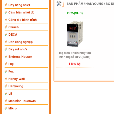
SẢN PHẨM
/
HANYOUNG
/
BỘ Đ
Cây nâng nhiệt
Cảm biến nhiệt độ
DF2-(SUB)
Công tắc hành trình
Cikachi
DECA
Đèn công nghiệp
Dây rút nhựa
Bộ điều khiển nhiệt độ
Endress Hauser
hiển thị số DF2-(SUB)
Liên hệ
Fuji
Fox
Honey Well
Hanyoung
LS
Màn hình Touchwin
Mikro