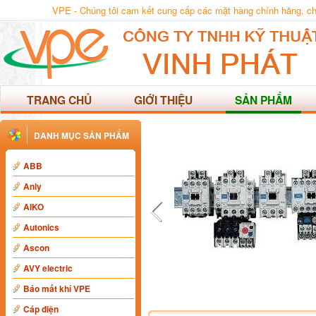
VPE - Chúng tôi cam kết cung cấp các mặt hàng chính hãng, chất
TRANG CHỦ
GIỚI THIỆU
SẢN PHẨM
DANH MỤC SẢN PHẨM
ABB
Anly
AIKO
Autonics
Ascon
AVY electric
Báo mất khí VPE
Cáp điện