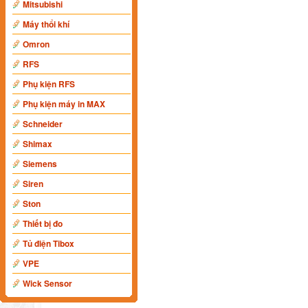
Mitsubishi
Máy thổi khí
Omron
RFS
Phụ kiện RFS
Phụ kiện máy in MAX
Schneider
Shimax
Siemens
Siren
Ston
Thiết bị đo
Tủ điện Tibox
VPE
Wick Sensor