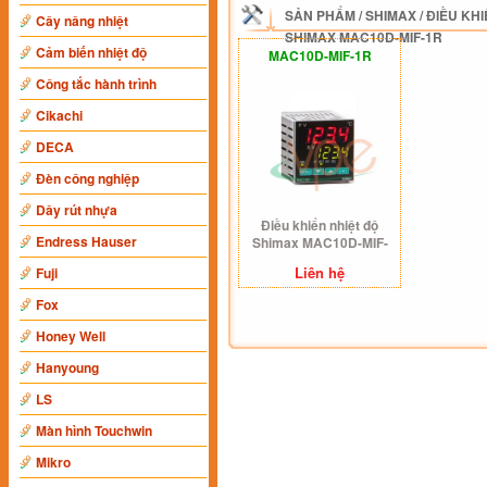
SẢN PHẨM
/
SHIMAX
/
ĐIỀU KHI
Cây nâng nhiệt
SHIMAX MAC10D-MIF-1R
Cảm biến nhiệt độ
MAC10D-MIF-1R
Công tắc hành trình
Cikachi
DECA
Đèn công nghiệp
Dây rút nhựa
Điều khiển nhiệt độ
Endress Hauser
Shimax MAC10D-MIF-
1R
Liên hệ
Fuji
Fox
Honey Well
Hanyoung
LS
Màn hình Touchwin
Mikro