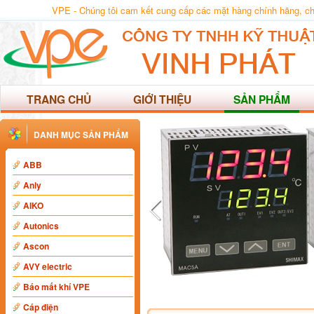
VPE - Chúng tôi cam kết cung cấp các mặt hàng chính hãng, chất
TRANG CHỦ
GIỚI THIỆU
SẢN PHẨM
DANH MỤC SẢN PHẨM
ABB
Anly
AIKO
Autonics
Ascon
AVY electric
Báo mất khí VPE
Cáp điện