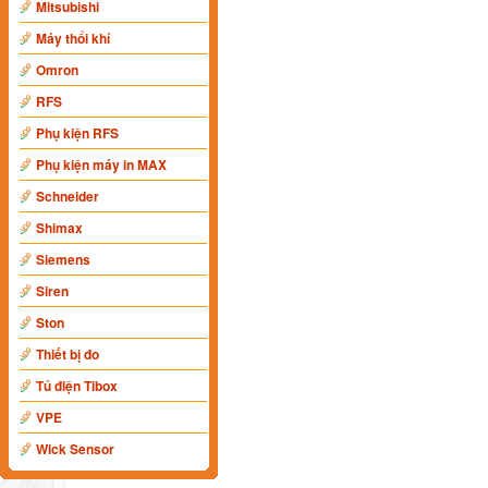
Mitsubishi
Máy thổi khí
Omron
RFS
Phụ kiện RFS
Phụ kiện máy in MAX
Schneider
Shimax
Siemens
Siren
Ston
Thiết bị đo
Tủ điện Tibox
VPE
Wick Sensor