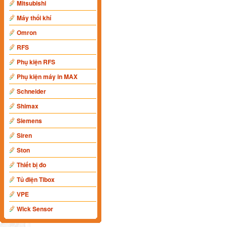
Mitsubishi
Máy thổi khí
Omron
RFS
Phụ kiện RFS
Phụ kiện máy in MAX
Schneider
Shimax
Siemens
Siren
Ston
Thiết bị đo
Tủ điện Tibox
VPE
Wick Sensor