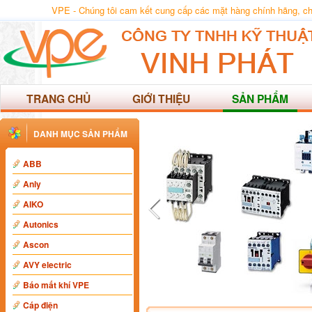
VPE - Chúng tôi cam kết cung cấp các mặt hàng chính hãng, chất
TRANG CHỦ
GIỚI THIỆU
SẢN PHẨM
DANH MỤC SẢN PHẨM
ABB
Anly
AIKO
Autonics
Ascon
AVY electric
Báo mất khí VPE
Cáp điện