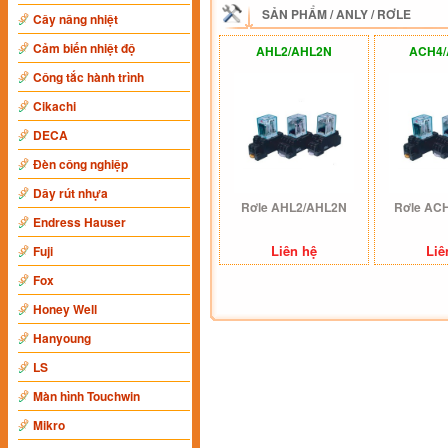
SẢN PHẨM
/
ANLY
/
RƠLE
Cây nâng nhiệt
Cảm biến nhiệt độ
AHL2/AHL2N
ACH4
Công tắc hành trình
Cikachi
DECA
Đèn công nghiệp
Dây rút nhựa
Rơle AHL2/AHL2N
Rơle AC
Endress Hauser
Liên hệ
Liê
Fuji
Fox
Honey Well
Hanyoung
LS
Màn hình Touchwin
Mikro