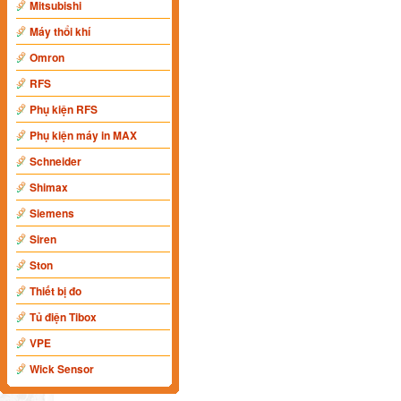
Mitsubishi
Máy thổi khí
Omron
RFS
Phụ kiện RFS
Phụ kiện máy in MAX
Schneider
Shimax
Siemens
Siren
Ston
Thiết bị đo
Tủ điện Tibox
VPE
Wick Sensor