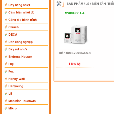
SẢN PHẨM
/
LS
/
BIẾN TẦN
/
BIẾ
Cây nâng nhiệt
Cảm biến nhiệt độ
SV004IG5A-4
Công tắc hành trình
Cikachi
DECA
Đèn công nghiệp
Dây rút nhựa
Biến tần SV004IG5A-4
Endress Hauser
Liên hệ
Fuji
Fox
Honey Well
Hanyoung
LS
Màn hình Touchwin
Mikro