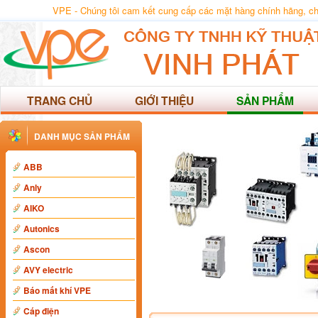
VPE - Chúng tôi cam kết cung cấp các mặt hàng chính hãng, chất
TRANG CHỦ
GIỚI THIỆU
SẢN PHẨM
DANH MỤC SẢN PHẨM
ABB
Anly
AIKO
Autonics
Ascon
AVY electric
Báo mất khí VPE
Cáp điện