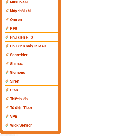
Mitsubishi
Máy thổi khí
Omron
RFS
Phụ kiện RFS
Phụ kiện máy in MAX
Schneider
Shimax
Siemens
Siren
Ston
Thiết bị đo
Tủ điện Tibox
VPE
Wick Sensor