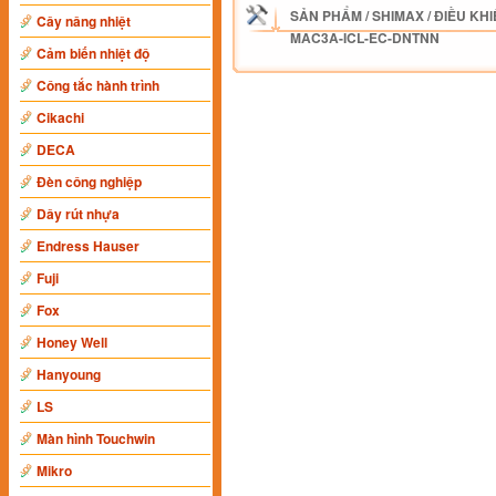
SẢN PHẨM
/
SHIMAX
/
ĐIỀU KHI
Cây nâng nhiệt
MAC3A-ICL-EC-DNTNN
Cảm biến nhiệt độ
Công tắc hành trình
Cikachi
DECA
Đèn công nghiệp
Dây rút nhựa
Endress Hauser
Fuji
Fox
Honey Well
Hanyoung
LS
Màn hình Touchwin
Mikro