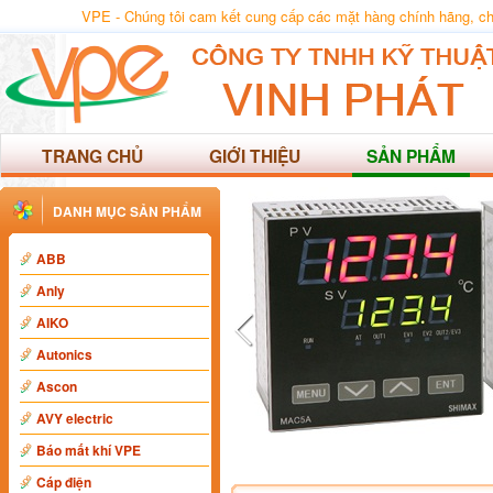
VPE - Chúng tôi cam kết cung cấp các mặt hàng chính hãng, chất
TRANG CHỦ
GIỚI THIỆU
SẢN PHẨM
DANH MỤC SẢN PHẨM
ABB
Anly
AIKO
Autonics
Ascon
AVY electric
Báo mất khí VPE
Cáp điện