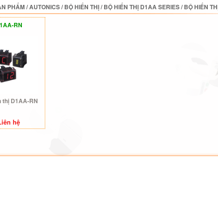
ẢN PHẨM
/
AUTONICS
/
BỘ HIỂN THỊ
/
BỘ HIỂN THỊ D1AA SERIES
/
BỘ HIỂN TH
1AA-RN
n thị D1AA-RN
Liên hệ