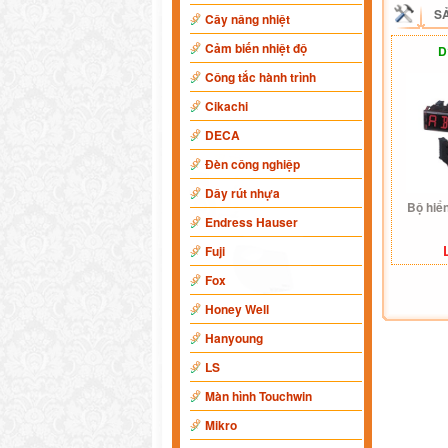
S
Cây nâng nhiệt
Cảm biến nhiệt độ
D
Công tắc hành trình
Cikachi
DECA
Đèn công nghiệp
Dây rút nhựa
Bộ hiể
Endress Hauser
Fuji
Fox
Honey Well
Hanyoung
LS
Màn hình Touchwin
Mikro