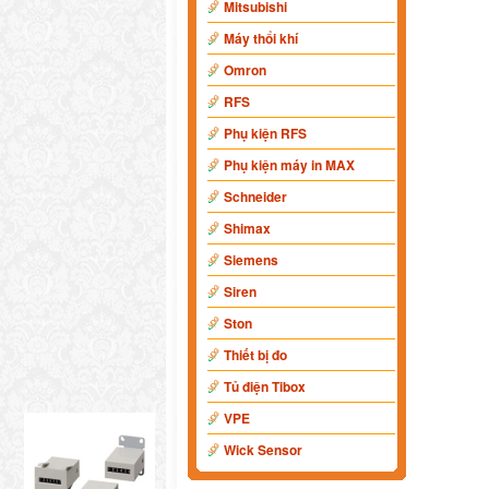
Mitsubishi
Máy thổi khí
Omron
RFS
Phụ kiện RFS
Phụ kiện máy in MAX
Schneider
Shimax
Siemens
Siren
Ston
Thiết bị đo
Tủ điện Tibox
VPE
Wick Sensor