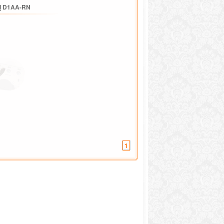
Ị D1AA-RN
1