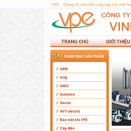
VPE - Chúng tôi cam kết cung cấp các mặt hàng
TRANG CHỦ
GIỚI THIỆU
DANH MỤC SẢN PHẨM
ABB
Anly
AIKO
Autonics
Ascon
AVY electric
Báo mất khí VPE
Cáp điện