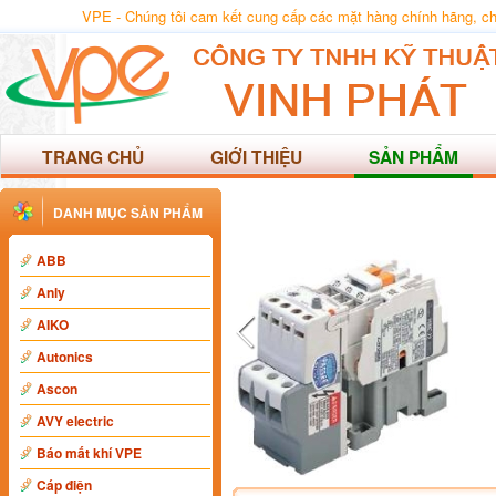
VPE - Chúng tôi cam kết cung cấp các mặt hàng chính hãng, chất
TRANG CHỦ
GIỚI THIỆU
SẢN PHẨM
DANH MỤC SẢN PHẨM
ABB
Anly
AIKO
Autonics
Ascon
AVY electric
Báo mất khí VPE
Cáp điện