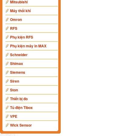
Mitsubishi
Máy thổi khí
Omron
RFS
Phụ kiện RFS
Phụ kiện máy in MAX
Schneider
Shimax
Siemens
Siren
Ston
Thiết bị đo
Tủ điện Tibox
VPE
Wick Sensor