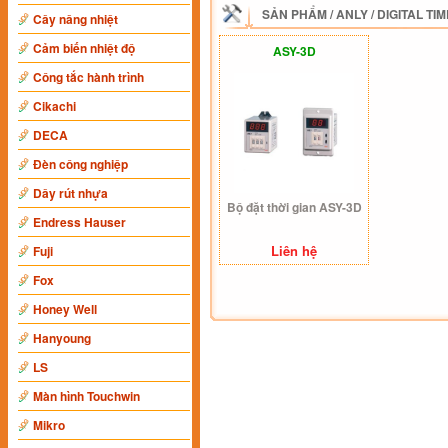
SẢN PHẨM
/
ANLY
/
DIGITAL TI
Cây nâng nhiệt
Cảm biến nhiệt độ
ASY-3D
Công tắc hành trình
Cikachi
DECA
Đèn công nghiệp
Dây rút nhựa
Bộ đặt thời gian ASY-3D
Endress Hauser
Liên hệ
Fuji
Fox
Honey Well
Hanyoung
LS
Màn hình Touchwin
Mikro