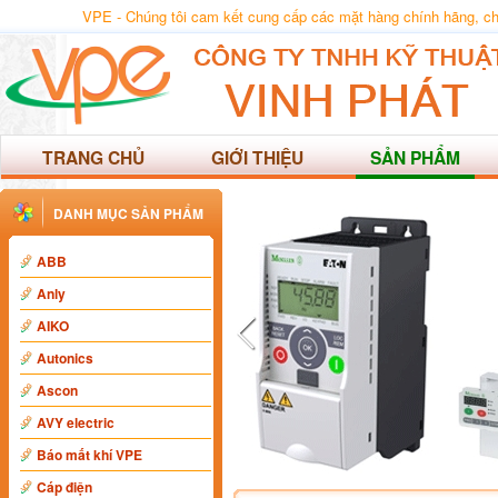
VPE - Chúng tôi cam kết cung cấp các mặt hàng chính hãng, chất
TRANG CHỦ
GIỚI THIỆU
SẢN PHẨM
DANH MỤC SẢN PHẨM
ABB
Anly
AIKO
Autonics
Ascon
AVY electric
Báo mất khí VPE
Cáp điện