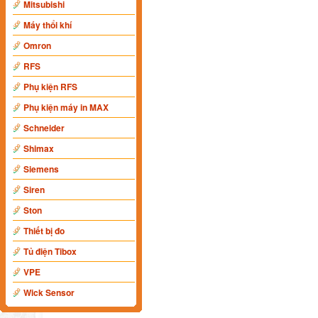
Mitsubishi
Máy thổi khí
Omron
RFS
Phụ kiện RFS
Phụ kiện máy in MAX
Schneider
Shimax
Siemens
Siren
Ston
Thiết bị đo
Tủ điện Tibox
VPE
Wick Sensor