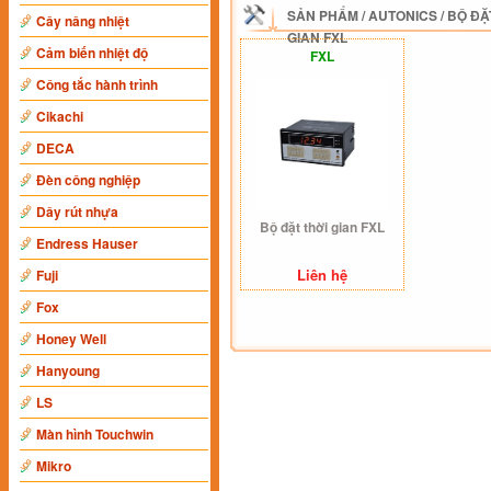
SẢN PHẨM
/
AUTONICS
/
BỘ ĐẶ
Cây nâng nhiệt
GIAN FXL
Cảm biến nhiệt độ
FXL
Công tắc hành trình
Cikachi
DECA
Đèn công nghiệp
Dây rút nhựa
Bộ đặt thời gian FXL
Endress Hauser
Liên hệ
Fuji
Fox
Honey Well
Hanyoung
LS
Màn hình Touchwin
Mikro